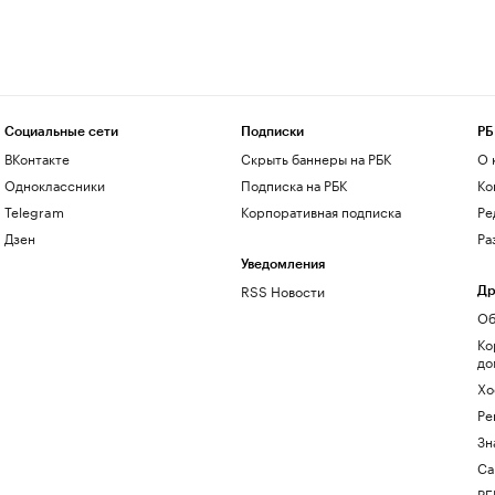
Социальные сети
Подписки
РБ
ВКонтакте
Скрыть баннеры на РБК
О 
Одноклассники
Подписка на РБК
Ко
Telegram
Корпоративная подписка
Ре
Дзен
Ра
Уведомления
RSS Новости
Др
Об
Ко
до
Хо
Ре
Зн
Са
РБ