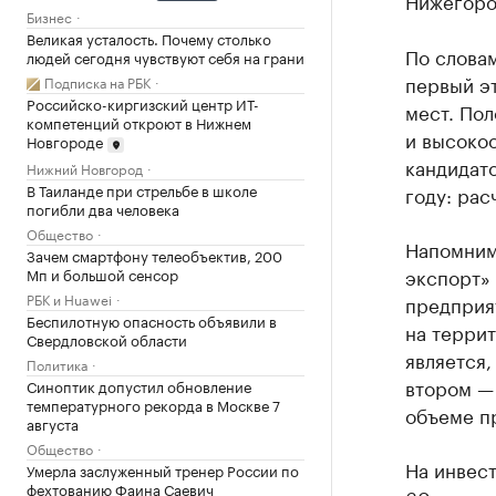
Нижегоро
Бизнес
Великая усталость. Почему столько
По слова
людей сегодня чувствуют себя на грани
первый э
Подписка на РБК
Российско-киргизский центр ИТ-
мест. По
компетенций откроют в Нижнем
и высоко
Новгороде
кандидато
Нижний Новгород
В Таиланде при стрельбе в школе
году: рас
погибли два человека
Общество
Напомним
Зачем смартфону телеобъектив, 200
экспорт»
Мп и большой сенсор
РБК и Huawei
предприя
Беспилотную опасность объявили в
на террит
Свердловской области
является,
Политика
втором —
Синоптик допустил обновление
температурного рекорда в Москве 7
объеме п
августа
Общество
На инвес
Умерла заслуженный тренер России по
фехтованию Фаина Саевич