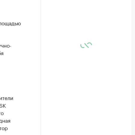
площадью
учно-
бя
ители
 SK
то
дная
тор