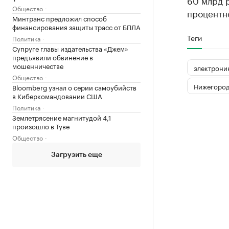
60 млрд р
Общество
процентно
Минтранс предложил способ
финансирования защиты трасс от БПЛА
Теги
Политика
Супруге главы издательства «Джем»
предъявили обвинение в
мошенничестве
электрони
Общество
Нижегород
Bloomberg узнал о серии самоубийств
в Киберкомандовании США
Политика
Землетрясение магнитудой 4,1
произошло в Туве
Общество
Загрузить еще