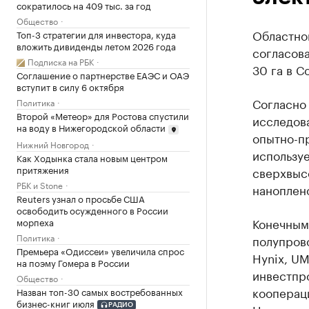
сократилось на 409 тыс. за год
Общество
Областно
Топ-3 стратегии для инвестора, куда
вложить дивиденды летом 2026 года
согласов
Подписка на РБК
30 га в 
Соглашение о партнерстве ЕАЭС и ОАЭ
вступит в силу 6 октября
Согласно 
Политика
Второй «Метеор» для Ростова спустили
исследов
на воду в Нижегородской области
опытно-п
Нижний Новгород
используе
Как Ходынка стала новым центром
притяжения
сверхвыс
РБК и Stone
наноплено
Reuters узнал о просьбе США
освободить осужденного в России
Конечным
морпеха
Политика
полупров
Премьера «Одиссеи» увеличила спрос
Hynix, UM
на поэму Гомера в России
инвестпр
Общество
кооперац
Назван топ-30 самых востребованных
бизнес-книг июля
РАДИО