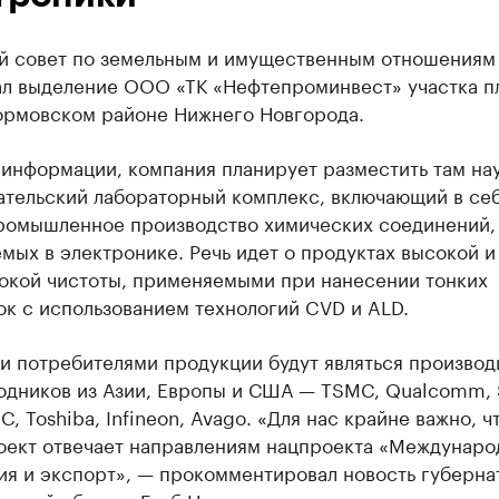
й совет по земельным и имущественным отношениям
ал выделение ООО «ТК «Нефтепроминвест» участка 
Сормовском районе Нижнего Новгорода.
информации, компания планирует разместить там на
ательский лабораторный комплекс, включающий в се
ромышленное производство химических соединений,
мых в электронике. Речь идет о продуктах высокой и
окой чистоты, применяемыми при нанесении тонких
к с использованием технологий CVD и ALD.
и потребителями продукции будут являться производ
одников из Азии, Европы и США — TSMC, Qualcomm,
C, Toshiba, Infineon, Avago. «Для нас крайне важно, ч
оект отвечает направлениям нацпроекта «Междунаро
ия и экспорт», — прокомментировал новость губерна