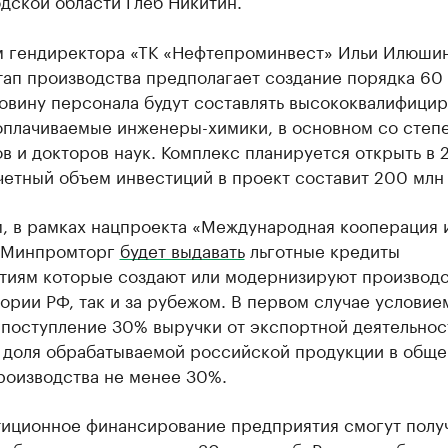
дской области Глеб Никитин.
м гендиректора «ТК «Нефтепроминвест» Ильи Илюшин
тап производства предполагает создание порядка 60
ловину персонала будут составлять высококвалифици
оплачиваемые инженеры-химики, в основном со степ
в и докторов наук. Комплекс планируется открыть в 
четный объем инвестиций в проект составит 200 млн 
, в рамках нацпроекта «Международная кооперация 
 Минпромторг
будет выдавать
льготные кредиты
тиям которые создают или модернизируют производс
ории РФ, так и за рубежом. В первом случае условие
 поступление 30% выручки от экспортной деятельнос
 доля обрабатываемой российской продукции в общ
роизводства не менее 30%.
тиционное финансирование предприятия смогут получ