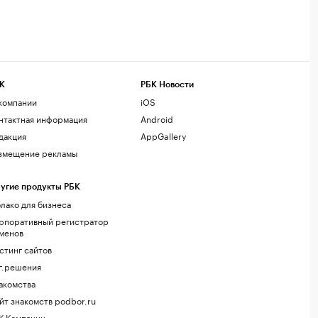
К
РБК Новости
компании
iOS
нтактная информация
Android
дакция
AppGallery
змещение рекламы
угие продукты РБК
лако для бизнеса
рпоративный регистратор
менов
стинг сайтов
г.решения
акомства
йт знакомств podbor.ru
К Компании