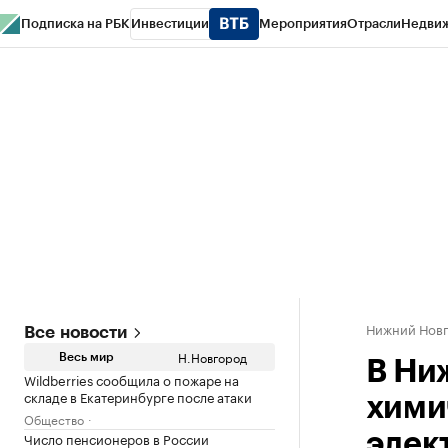
Подписка на РБК
Инвестиции
Мероприятия
Отрасли
Недви
РБК Курсы
РБК Life
Тренды
Визионеры
Национальные проекты
Горо
Газета
Спецпроекты СПб
Конференции СПб
Спецпроекты
Проверк
Нижний Нов
Все новости
Н.Новгород
Весь мир
В Ни
Wildberries сообщила о пожаре на
складе в Екатеринбурге после атаки
хими
Общество
Число пенсионеров в России
элек