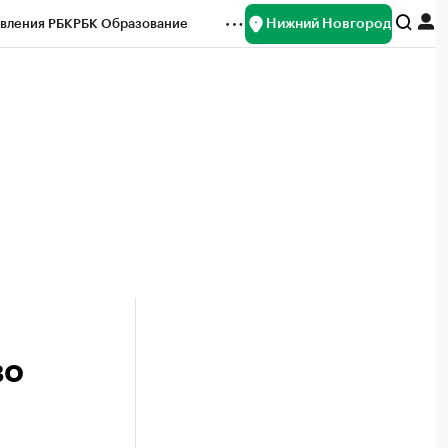
Нижний Новгород
вления РБК
РБК Образование
редитные рейтинги
Франшизы
нсы
Рынок наличной валюты
во