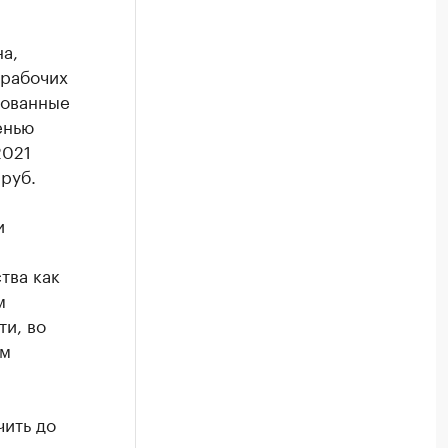
а,
 рабочих
рованные
енью
2021
руб.
и
тва как
м
ти, во
ем
ить до