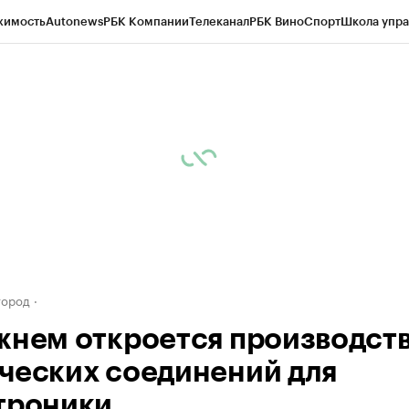
жимость
Autonews
РБК Компании
Телеканал
РБК Вино
Спорт
Школа упра
д
Стиль
Крипто
РБК Бизнес-среда
Дискуссионный клуб
Исследования
К
а контрагентов
Политика
Экономика
Бизнес
Технологии и медиа
Фина
город
жнем откроется производст
ческих соединений для
троники