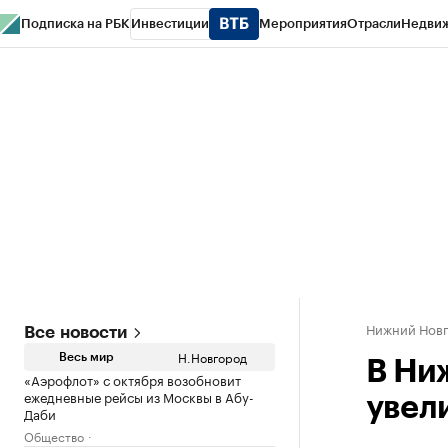
Подписка на РБК
Инвестиции
Мероприятия
Отрасли
Недви
РБК Курсы
РБК Life
Тренды
Визионеры
Национальные проекты
Горо
Газета
Спецпроекты СПб
Конференции СПб
Спецпроекты
Проверк
Нижний Нов
Все новости
Н.Новгород
Весь мир
В Ни
«Аэрофлот» с октября возобновит
ежедневные рейсы из Москвы в Абу-
увел
Даби
Общество