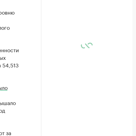
уровню
лого
енности
ых
 54,513
ыло
вышало
од
т за