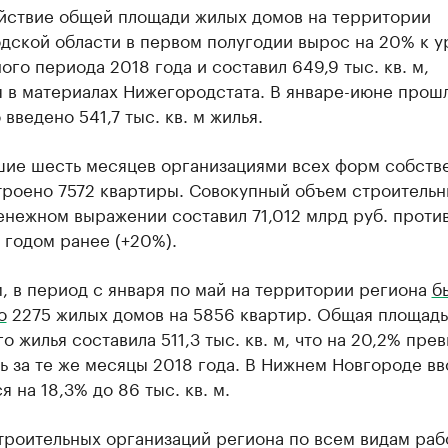
ействие общей площади жилых домов на территории
дской области в первом полугодии вырос на 20% к 
ого периода 2018 года и составил 649,9 тыс. кв. м,
я в материалах Нижегородстата. В январе-июне прош
 введено 541,7 тыс. кв. м жилья.
шие шесть месяцев организациями всех форм собств
троено 7572 квартиры. Совокупный объем строительн
енежном выражении составил 71,012 млрд руб. против
 годом ранее (+20%).
, в период с января по май на территории региона
б
о
2275 жилых домов на 5856 квартир. Общая площадь
о жилья составила 511,3 тыс. кв. м, что на 20,2% пре
ь за те же месяцы 2018 года. В Нижнем Новгороде вв
я на 18,3% до 86 тыс. кв. м.
роительных организаций региона по всем видам рабо