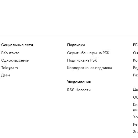
Социальные сети
Подписки
РБ
ВКонтакте
Скрыть баннеры на РБК
О 
Одноклассники
Подписка на РБК
Ко
Telegram
Корпоративная подписка
Ре
Дзен
Ра
Уведомления
RSS Новости
Др
Об
Ко
до
Хо
Ре
Зн