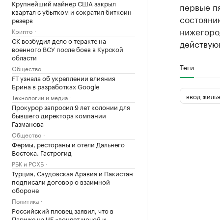
Крупнейший майнер США закрыл
первые пя
квартал с убытком и сократил биткоин-
состояни
резерв
нижегоро
Крипто
СК возбудил дело о теракте на
действующ
военного ВСУ после боев в Курской
области
Теги
Общество
FT узнала об укреплении влияния
Брина в разработках Google
ввод жиль
Технологии и медиа
Прокурор запросил 9 лет колонии для
бывшего директора компании
Газманова
Общество
Фермы, рестораны и отели Дальнего
Востока. Гастрогид
РБК и РСХБ
Турция, Саудовская Аравия и Пакистан
подписали договор о взаимной
обороне
Политика
Российский пловец заявил, что в
Париже на ЧЕ «воняет мочой и