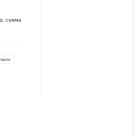
д: сумма
ласть