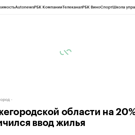
жимость
Autonews
РБК Компании
Телеканал
РБК Вино
Спорт
Школа упра
д
Стиль
Крипто
РБК Бизнес-среда
Дискуссионный клуб
Исследования
К
а контрагентов
Политика
Экономика
Бизнес
Технологии и медиа
Фина
город
жегородской области на 20
ичился ввод жилья