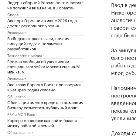
Лидеры сборной России по гимнастике
Ввод в д
не получили визы на ЧЕ в Хорватии
Нижегоро
Спорт
аналогичн
Экспорт Германии в июне 2026 года
достиг рекордного уровня
говоритс
Экономика
года было
В «Яндексе» рассказали, почему
пишущий код ИИ не заменит
разработчиков
За минув
Технологии и медиа
было пос
Ефимов сообщил об увеличении
работ в д
площади застройки Москвы еще на 23
млн кв. м
млрд руб.
Экономика
Экс-главу Popcorn Books приговорили
Напомним
к четырем годам условно
построен
Общество
введенног
Облигации вместо кредита: как малому
бизнесу разместить публичный долг
показател
РБК и МСП Банк
увеличилс
Карьера женщины: как найти баланс
между работой и семьей
Доходы ст
Образование