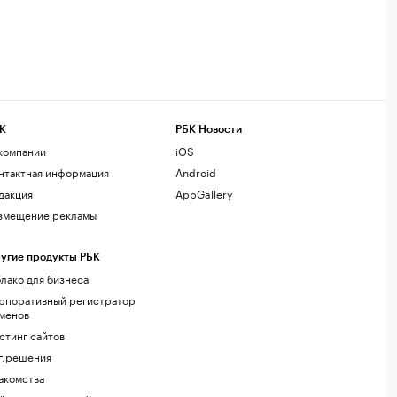
К
РБК Новости
компании
iOS
нтактная информация
Android
дакция
AppGallery
змещение рекламы
угие продукты РБК
лако для бизнеса
рпоративный регистратор
менов
стинг сайтов
г.решения
акомства