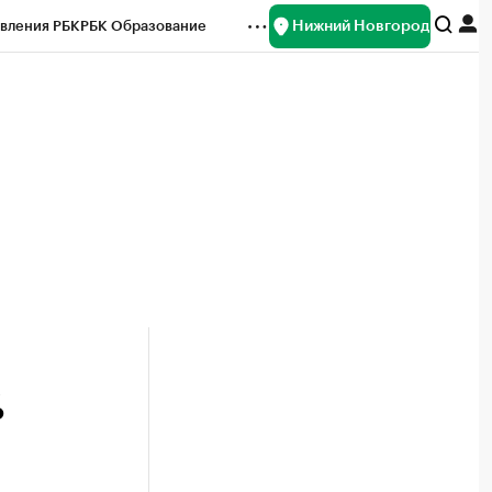
Нижний Новгород
вления РБК
РБК Образование
редитные рейтинги
Франшизы
нсы
Рынок наличной валюты
%