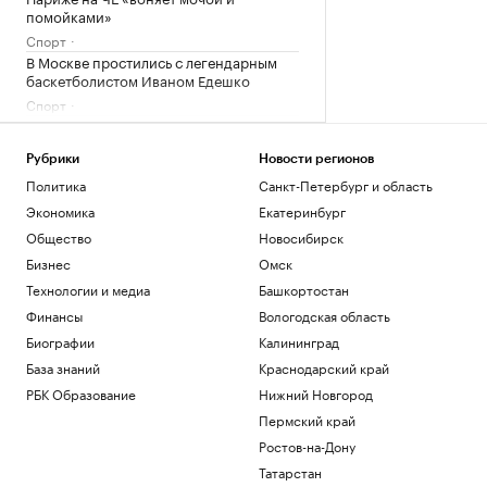
помойками»
Спорт
В Москве простились с легендарным
баскетболистом Иваном Едешко
Спорт
Путин рассказал президенту ОАЭ о
ситуации вокруг Украины
Рубрики
Новости регионов
Политика
Политика
Санкт-Петербург и область
Politico сообщило об обсуждении
замены канцлера Германии Фридриха
Экономика
Екатеринбург
Мерца
Общество
Новосибирск
Политика
Бизнес
Омск
Как ИИ-агенты и облако
Технологии и медиа
Башкортостан
трансформируют промышленность:
опыт «Норникеля»
Финансы
Вологодская область
РБК и Yandex Cloud
Биографии
Калининград
Три крупных порта Китая
База знаний
Краснодарский край
приостановили работу из-за
надвигающегося тайфуна
РБК Образование
Нижний Новгород
Экономика
Пермский край
Ростов-на-Дону
Загрузить еще
Татарстан