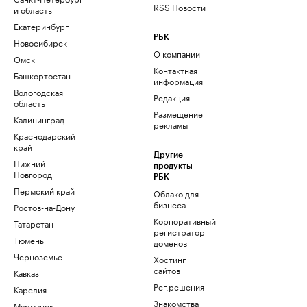
RSS Новости
и область
Екатеринбург
РБК
Новосибирск
О компании
Омск
Контактная
Башкортостан
информация
Вологодская
Редакция
область
Размещение
Калининград
рекламы
Краснодарский
край
Другие
Нижний
продукты
Новгород
РБК
Пермский край
Облако для
бизнеса
Ростов-на-Дону
Корпоративный
Татарстан
регистратор
Тюмень
доменов
Черноземье
Хостинг
сайтов
Кавказ
Рег.решения
Карелия
Знакомства
Мурманск