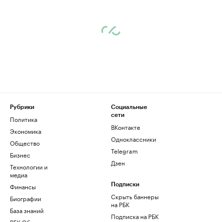
Рубрики
Социальные
сети
Политика
ВКонтакте
Экономика
Одноклассники
Общество
Telegram
Бизнес
Дзен
Технологии и
медиа
Финансы
Подписки
Скрыть баннеры
Биографии
на РБК
База знаний
Подписка на РБК
РБК Образование