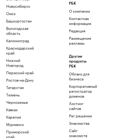
РБК
Новосибирск
О компании
Омск
Контактная
Башкортостан
информация
Вологодская
Редакция
область
Размещение
Калининград
рекламы
Краснодарский
край
Другие
Нижний
продукты
Новгород
РБК
Пермский край
Облако для
бизнеса
Ростов-на-Дону
Корпоративный
Татарстан
регистратор
Тюмень
доменов
Черноземье
Хостинг
сайтов
Кавказ
Рег.решения
Карелия
Знакомства
Мурманск
Сайт
Приморский
знакомств
край