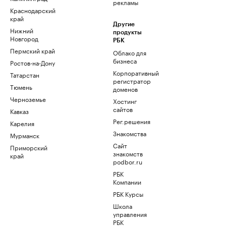
рекламы
Краснодарский
край
Другие
Нижний
продукты
Новгород
РБК
Пермский край
Облако для
бизнеса
Ростов-на-Дону
Корпоративный
Татарстан
регистратор
Тюмень
доменов
Черноземье
Хостинг
сайтов
Кавказ
Рег.решения
Карелия
Знакомства
Мурманск
Сайт
Приморский
знакомств
край
podbor.ru
РБК
Компании
РБК Курсы
Школа
управления
РБК