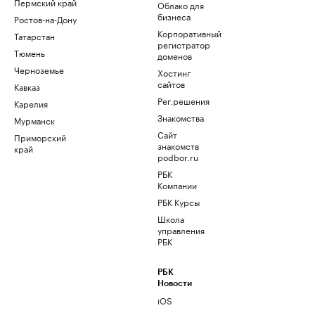
Пермский край
Облако для
бизнеса
Ростов-на-Дону
Корпоративный
Татарстан
регистратор
Тюмень
доменов
Черноземье
Хостинг
сайтов
Кавказ
Рег.решения
Карелия
Знакомства
Мурманск
Сайт
Приморский
знакомств
край
podbor.ru
РБК
Компании
РБК Курсы
Школа
управления
РБК
РБК
Новости
iOS