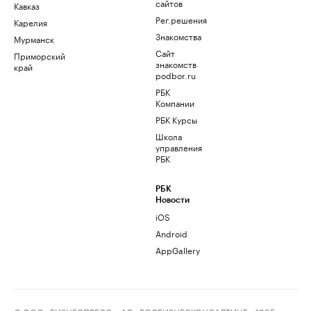
сайтов
Кавказ
Рег.решения
Карелия
Знакомства
Мурманск
Сайт
Приморский
знакомств
край
podbor.ru
РБК
Компании
РБК Курсы
Школа
управления
РБК
РБК
Новости
iOS
Android
AppGallery