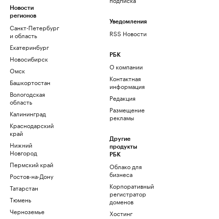
Новости
регионов
Уведомления
Санкт-Петербург
RSS Новости
и область
Екатеринбург
РБК
Новосибирск
О компании
Омск
Контактная
Башкортостан
информация
Вологодская
Редакция
область
Размещение
Калининград
рекламы
Краснодарский
край
Другие
Нижний
продукты
Новгород
РБК
Пермский край
Облако для
бизнеса
Ростов-на-Дону
Корпоративный
Татарстан
регистратор
Тюмень
доменов
Черноземье
Хостинг