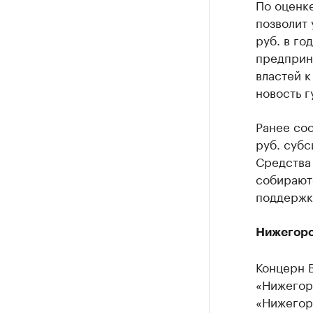
По оценк
позволит 
руб. в го
предприн
властей 
новость г
Ранее соо
руб. суб
Средства 
собираютс
поддержки
Нижегоро
Концерн 
«Нижегор
«Нижегор