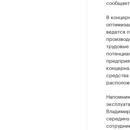
сообщает
В концерн
оптимиза
ведется п
производ
трудовые
потенциа
предприя
концерна
средства
располож
Напомним
эксплуата
Владимира
середину 
сотрудник