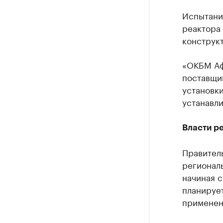
Испытани
реактора
конструк
«ОКБМ Аф
поставщик
установк
устанавли
Власти р
Правител
регионал
начиная 
планирует
применен