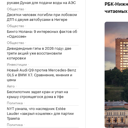
рукаве Дуная для подачи воды на АЭС
РБК-Нижн
Общество
читаемых 
Десятки человек погибли при лобовом
ДТП с двумя автобусами в Нигере
Общество
Бинго Нолана: 9 интересных фактов об
«Одиссее»
Общество
Дивидендные гэпы в 2026 году: две
трети акций уже восстановили
котировки
Инвестиции
Новый Audi Q9 против Mercedes-Benz
GLS и BMW X7. Сравнение, мнения и
цены
Авто
Беспилотник задел кран и упал на
крышу строящегося дома в Уфе
Политика
NYT узнала, что наследник Estée
Lauder «закрыл кошелек» для партии
Трампа
Политика