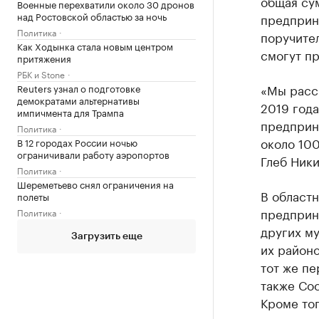
общая су
Военные перехватили около 30 дронов
над Ростовской областью за ночь
предприн
Политика
поручите
Как Ходынка стала новым центром
смогут пр
притяжения
РБК и Stone
«Мы рассч
Reuters узнал о подготовке
демократами альтернативы
2019 года
импичмента для Трампа
предприни
Политика
около 10
В 12 городах России ночью
ограничивали работу аэропортов
Глеб Ники
Политика
Шереметьево снял ограничения на
В областн
полеты
предприни
Политика
других м
Загрузить еще
их районо
тот же пе
также Сос
Кроме тог