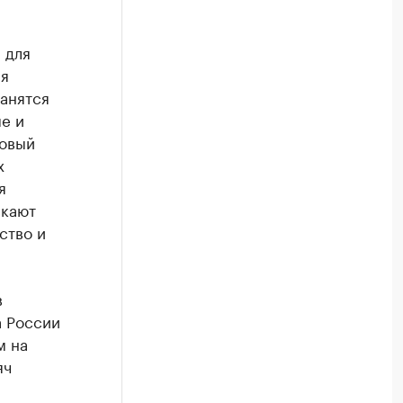
 для
мя
анятся
е и
ровый
х
я
скают
ство и
в
а России
м на
яч