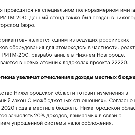
я проводятся на специальном полноразмерном имит
 РИТМ-200. Данный стенд также был создан в нижег
торском бюро.
рикантов» является одним из ведущих российских
ов оборудования для атомоходов: в частности, реак
и РИТМ-200, разработанные в Нижнем Новгороде,
ваются в новых атомных ледоколах проекта 22220.
егиона увеличат отчисления в доходы местных бюдж
ьство Нижегородской области
готовит изменения
в
ьный закон О межбюджетных отношениях». Согласно 
с 2020 года в местные бюджеты Нижегородской обла
ся зачислять 20% доходов, взимаемых в связи с
ием упрощенной системы налогообложения.