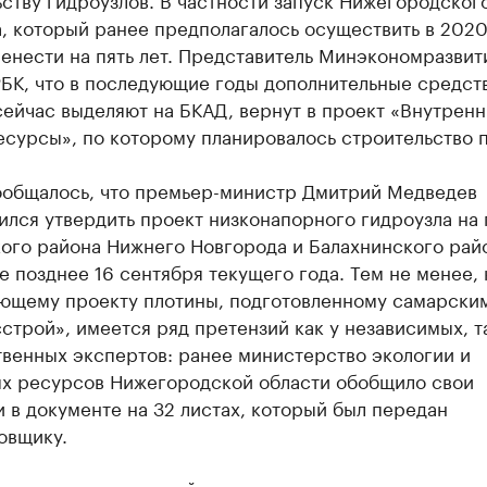
, который ранее предполагалось осуществить в 2020
енести на пять лет. Представитель Минэкономразвит
БК, что в последующие годы дополнительные средств
ейчас выделяют на БКАД, вернут в проект «Внутрен
есурсы», по которому планировалось строительство 
ообщалось, что премьер-министр Дмитрий Медведев
лся утвердить проект низконапорного гидроузла на
ого района Нижнего Новгорода и Балахнинского рай
е позднее 16 сентября текущего года. Тем не менее, 
ющему проекту плотины, подготовленному самарск
строй», имеется ряд претензий как у независимых, та
твенных экспертов: ранее министерство экологии и
х ресурсов Нижегородской области обобщило свои
 в документе на 32 листах, который был передан
овщику.