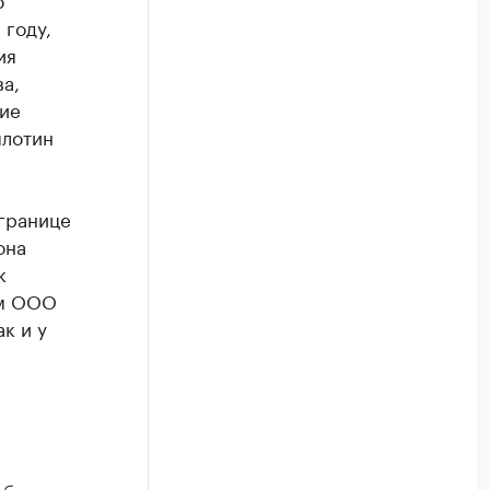
 году,
ия
а,
ние
плотин
 границе
она
к
им ООО
к и у