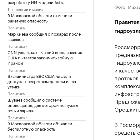
разработку ИИ-модели Astra
Фото: Миха
Технологии и медиа
В Московской области отменили
ракетную опасность
Правител
Политика
гидроузл
Мэр Киева сообщил о пожарах после
взрывов
Россморр
Политика
CNN узнал, как высший военачальник
предназн
США пытается закончить войну с
гидроузл
Ираном
и качеств
Политика
Экс-министра ВВС США лишили
протокол 
доступа к секретным данным из-за
комплекс
утечки
инфрастру
Политика
Шуваев сообщил о системе
Предложе
оповещения, для которой не нужны
Орешкин
сеть и зарядка
Политика
В Московской области объявили
В Росмор
беспилотную опасность
средств 
Политика
строитель