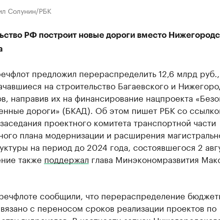
ил Солунин/РБК
ьство РФ построит новые дороги вместо Нижегородс
а
ечфлот предложил перераспределить 12,6 млрд руб.,
ачавшиеся на строительство Багаевского и Нижегоро
ов, направив их на финансирование нацпроекта «Без
енные дороги» (БКАД). Об этом пишет РБК со ссылко
заседания проектного комитета транспортной части
ного плана модернизации и расширения магистральн
ктуры на период до 2024 года, состоявшегося 2 авг
ние также
поддержал
глава Минэкономразвития Мак
.
речфлоте сообщили, что перераспределение бюджет
связано с переносом сроков реализации проектов по
ству гидроузлов. В частности запуск Нижегородског