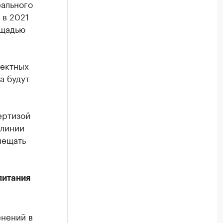
рального
 в 2021
ощадью
оектных
а будут
ертизой
 линии
мещать
питания
нений в