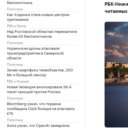
беспилотника
РБК-Нижн
Политика
читаемых 
Как Ходынка стала новым центром
притяжения
РБК и Stone
Над Ростовской областью перехватили
более 30 беспилотников
Политика
Украинские дроны атаковали
промпредприятие в Самарской
области
Политика
Зачем смартфону телеобъектив, 200
Мп и большой сенсор
РБК и Huawei
Новая Зеландия анонсировала 36-й
пакет санкций против России
Политика
Bloomberg узнал, что Украина
пообещала США больше не атаковать
КТК
Политика
Axios узнал, что OpenAI замедлила