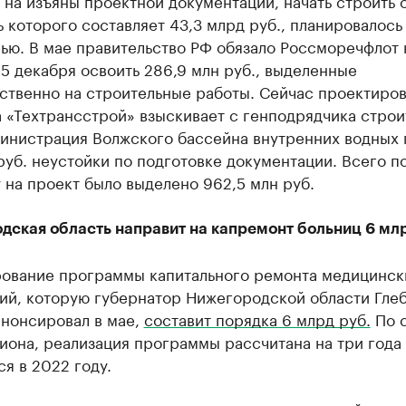
на изъяны проектной документации, начать строить 
 которого составляет 43,3 млрд руб., планировалось
ью. В мае правительство РФ обязало Россморечфлот 
5 декабря освоить 286,9 млн руб., выделенные
ственно на строительные работы. Сейчас проектиро
 «Техтрансстрой» взыскивает с генподрядчика строи
инистрация Волжского бассейна внутренних водных 
руб. неустойки по подготовке документации. Всего п
 на проект было выделено 962,5 млн руб.
дская область направит на капремонт больниц 6 млр
ование программы капитального ремонта медицинск
ий, которую губернатор Нижегородской области Гле
анонсировал в мае,
составит порядка 6 млрд руб.
По 
иона, реализация программы рассчитана на три года
я в 2022 году.