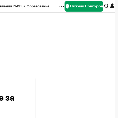
Нижний Новгород
вления РБК
РБК Образование
редитные рейтинги
Франшизы
нсы
Рынок наличной валюты
е за