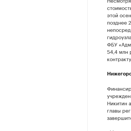
Несмотря 
стоимость
этой осен
позднее 2
непосред
гидроузла
ФБУ «Адм
54,4 млн 
контракту
Нижегоро
Финансир
учрежден
Никитин 
главы рег
завершитс