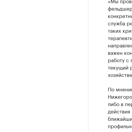
«Мы пров
фельдшер
конкретн
служба ре
таких кри
терапевти
направлен
важен кон
работу с 
текущий 
хозяйстве
По мнени
Нижегород
либо в пе
действия 
ближайши
профильно