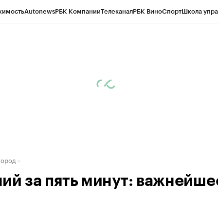
жимость
Autonews
РБК Компании
Телеканал
РБК Вино
Спорт
Школа упра
д
Стиль
Крипто
РБК Бизнес-среда
Дискуссионный клуб
Исследования
К
а контрагентов
Политика
Экономика
Бизнес
Технологии и медиа
Фина
город
ий за пять минут: важнейше