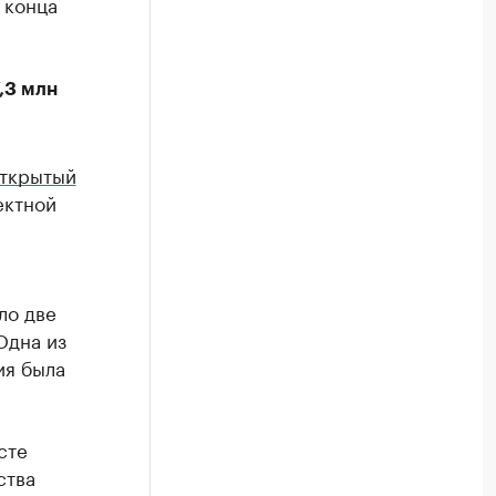
 конца
,3 млн
открытый
ектной
ло две
Одна из
ия была
сте
ства