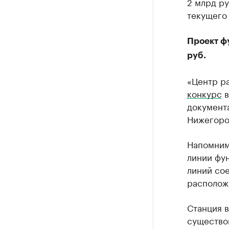
2 млрд ру
текущего 
Проект ф
руб.
«Центр р
конкурс
в
документ
Нижегоро
Напомним
линии фун
линий со
располож
Станция в
существо