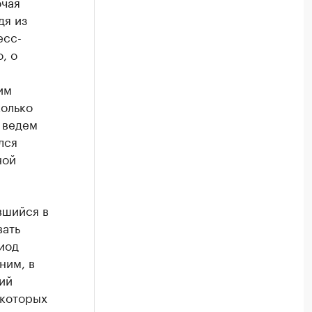
ючая
дя из
есс-
, о
им
колько
 ведем
лся
ной
вшийся в
вать
иод
ним, в
ий
 которых