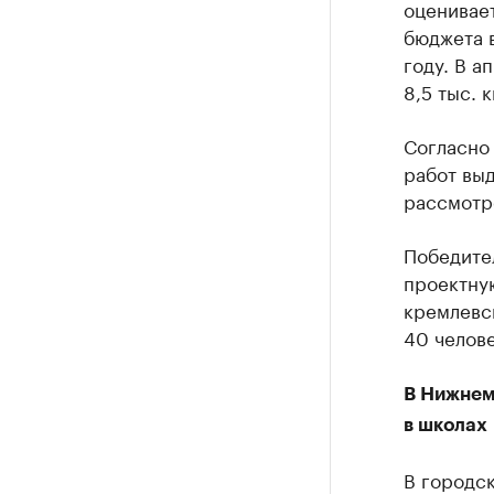
оценивает
бюджета 
году. В а
8,5 тыс. к
Согласно
работ выд
рассмотре
Победите
проектну
кремлевск
40 челове
В Нижнем
в школах
В городс