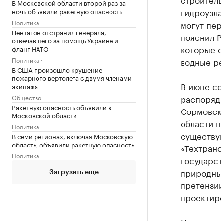
В Московской области второй раз за
гидроузла
ночь объявили ракетную опасность
Политика
могут пер
Пентагон отстранил генерала,
пояснил Р
отвечавшего за помощь Украине и
которые с
фланг НАТО
Политика
водные р
В США произошло крушение
пожарного вертолета с двумя членами
В июне с
экипажа
распоряди
Общество
Ракетную опасность объявили в
Сормовск
Московской области
области н
Политика
существу
В семи регионах, включая Московскую
область, объявили ракетную опасность
«Техтранс
Политика
государс
природны
Загрузить еще
претензии
проектир