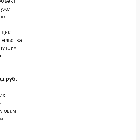
объект
 уже
не
вщик
тельства
путей»
о
д руб.
их
б
словам
 и