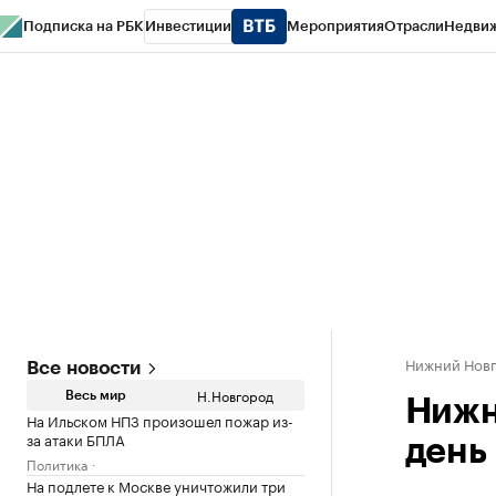
Подписка на РБК
Инвестиции
Мероприятия
Отрасли
Недви
РБК Курсы
РБК Life
Тренды
Визионеры
Национальные проекты
Горо
Газета
Спецпроекты СПб
Конференции СПб
Спецпроекты
Проверк
Нижний Нов
Все новости
Н.Новгород
Весь мир
Нижн
На Ильском НПЗ произошел пожар из-
за атаки БПЛА
день
Политика
На подлете к Москве уничтожили три