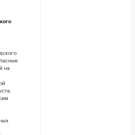
кого
дского
опасные
й на
ой
уста.
сим
ных
о