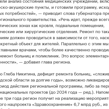
ели анализ состояния медицинских учреждений, вкл
ско-акушерские пункты, и готовили программу, исхо
ых потребностей», — приводит слова губернатора пр
гионального правительства. «Речь идет, прежде всего
тических зонах как кровля, подвальные помещения,
ческие или хирургические отделения. Ремонт по так
иям должен проводиться в зависимости от того, нас
кретный объект для жителей. Параллельно с этим мы
главными врачами, чтобы более качественно проводи
ремонт больниц и поликлиник. Это вопрос элементар
нности», — добавил глава региона.
ю Глеба Никитина, дефицит ремонта больниц, «сложи
ской области за долгие годы», возможно ликвидиро
риод действия региональной программы, либо за пер
национальных проектов (до 2024 года — ред.). Напом
е три года регион получит на реализацию мероприят
го нацпроекта «Здравоохранение» 6,7 млрд руб., из