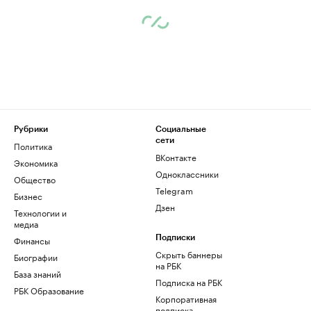
Рубрики
Социальные
сети
Политика
ВКонтакте
Экономика
Одноклассники
Общество
Telegram
Бизнес
Дзен
Технологии и
медиа
Финансы
Подписки
Скрыть баннеры
Биографии
на РБК
База знаний
Подписка на РБК
РБК Образование
Корпоративная
подписка