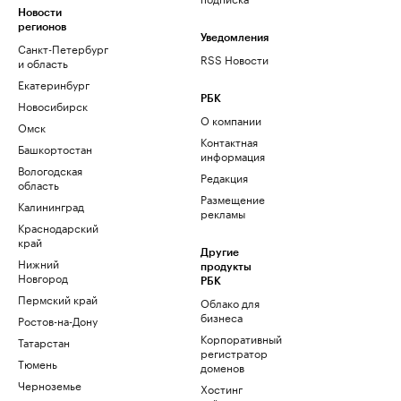
Новости
регионов
Уведомления
Санкт-Петербург
RSS Новости
и область
Екатеринбург
РБК
Новосибирск
О компании
Омск
Контактная
Башкортостан
информация
Вологодская
Редакция
область
Размещение
Калининград
рекламы
Краснодарский
край
Другие
Нижний
продукты
Новгород
РБК
Пермский край
Облако для
бизнеса
Ростов-на-Дону
Корпоративный
Татарстан
регистратор
Тюмень
доменов
Черноземье
Хостинг