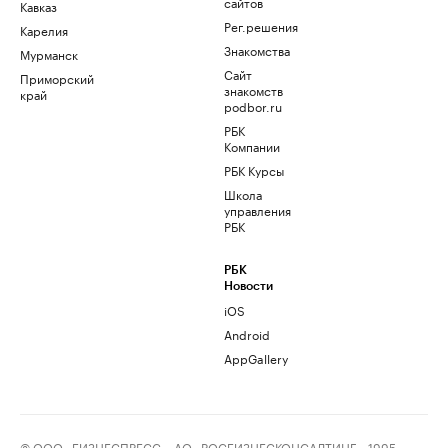
сайтов
Кавказ
Рег.решения
Карелия
Знакомства
Мурманск
Сайт
Приморский
знакомств
край
podbor.ru
РБК
Компании
РБК Курсы
Школа
управления
РБК
РБК
Новости
iOS
Android
AppGallery
© ООО «БИЗНЕСПРЕСС», АО «РОСБИЗНЕСКОНСАЛТИНГ», 1995–