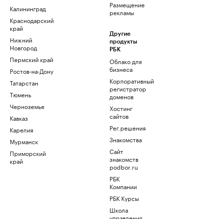
Размещение
Калининград
рекламы
Краснодарский
край
Другие
Нижний
продукты
Новгород
РБК
Пермский край
Облако для
бизнеса
Ростов-на-Дону
Корпоративный
Татарстан
регистратор
Тюмень
доменов
Черноземье
Хостинг
сайтов
Кавказ
Рег.решения
Карелия
Знакомства
Мурманск
Сайт
Приморский
знакомств
край
podbor.ru
РБК
Компании
РБК Курсы
Школа
управления