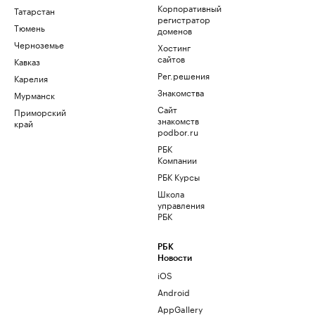
Корпоративный
Татарстан
регистратор
Тюмень
доменов
Черноземье
Хостинг
сайтов
Кавказ
Рег.решения
Карелия
Знакомства
Мурманск
Сайт
Приморский
знакомств
край
podbor.ru
РБК
Компании
РБК Курсы
Школа
управления
РБК
РБК
Новости
iOS
Android
AppGallery