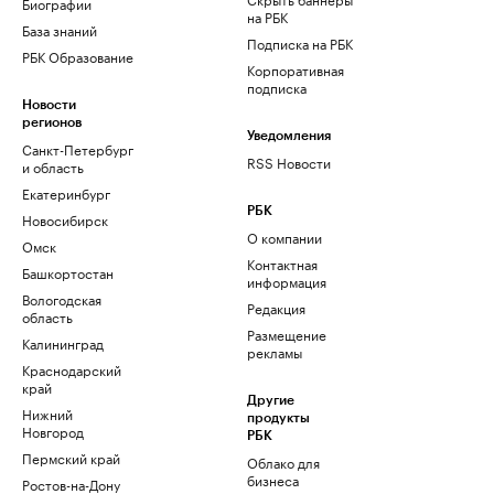
Биографии
на РБК
База знаний
Подписка на РБК
РБК Образование
Корпоративная
подписка
Новости
регионов
Уведомления
Санкт-Петербург
RSS Новости
и область
Екатеринбург
РБК
Новосибирск
О компании
Омск
Контактная
Башкортостан
информация
Вологодская
Редакция
область
Размещение
Калининград
рекламы
Краснодарский
край
Другие
Нижний
продукты
Новгород
РБК
Пермский край
Облако для
бизнеса
Ростов-на-Дону