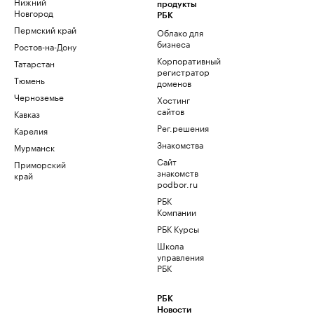
Нижний
продукты
Новгород
РБК
Пермский край
Облако для
бизнеса
Ростов-на-Дону
Корпоративный
Татарстан
регистратор
Тюмень
доменов
Черноземье
Хостинг
сайтов
Кавказ
Рег.решения
Карелия
Знакомства
Мурманск
Сайт
Приморский
знакомств
край
podbor.ru
РБК
Компании
РБК Курсы
Школа
управления
РБК
РБК
Новости