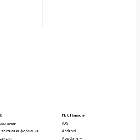
К
РБК Новости
компании
iOS
нтактная информация
Android
дакция
AppGallery