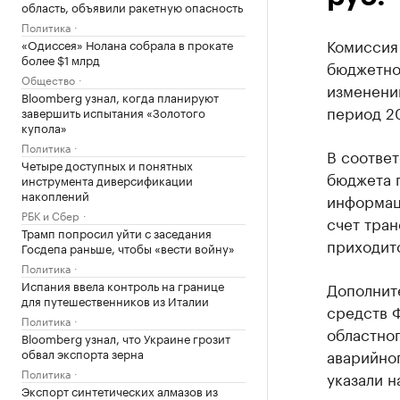
область, объявили ракетную опасность
Политика
Комиссия
«Одиссея» Нолана собрала в прокате
более $1 млрд
бюджетно
Общество
изменени
Bloomberg узнал, когда планируют
период 2
завершить испытания «Золотого
купола»
Политика
В соответ
Четыре доступных и понятных
бюджета п
инструмента диверсификации
накоплений
информаци
РБК и Сбер
счет тра
Трамп попросил уйти с заседания
приходит
Госдепа раньше, чтобы «вести войну»
Политика
Испания ввела контроль на границе
Дополните
для путешественников из Италии
средств 
Политика
областно
Bloomberg узнал, что Украине грозит
обвал экспорта зерна
аварийно
Политика
указали н
Экспорт синтетических алмазов из