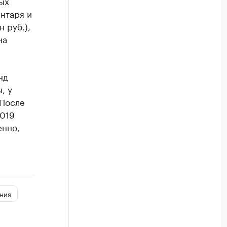
ых
ентаря и
 руб.),
на
нд
, у
 После
2019
енно,
ния