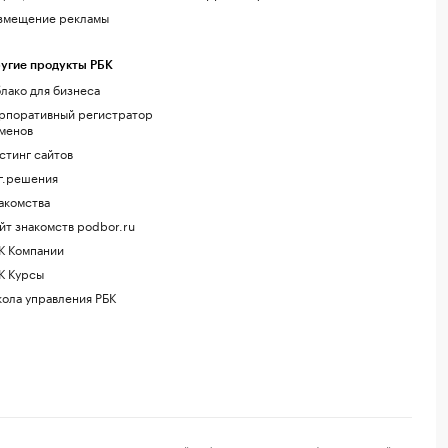
змещение рекламы
угие продукты РБК
лако для бизнеса
рпоративный регистратор
менов
стинг сайтов
г.решения
акомства
йт знакомств podbor.ru
К Компании
К Курсы
ола управления РБК