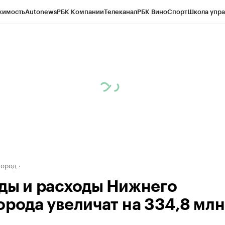
жимость
Autonews
РБК Компании
Телеканал
РБК Вино
Спорт
Школа упра
д
Стиль
Крипто
РБК Бизнес-среда
Дискуссионный клуб
Исследования
К
а контрагентов
Политика
Экономика
Бизнес
Технологии и медиа
Фина
город
ды и расходы Нижнего
орода увеличат на 334,8 млн