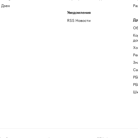
Дзен
Ра
Уведомления
RSS Новости
Др
Об
Ко
до
Хо
Ре
Зн
Са
РБ
РБ
Шк