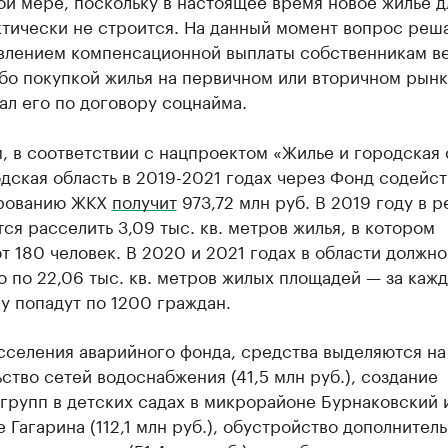
ой мере, поскольку в настоящее время новое жилье д
ктически не строится. На данный момент вопрос реш
влением компенсационной выплаты собственникам в
бо покупкой жилья на первичном или вторичном рынк
ал его по договору соцнайма.
 в соответствии с нацпроектом «Жилье и городская
ская область в 2019-2021 годах через Фонд содейст
рованию ЖКХ
получит
973,72 млн руб. В 2019 году в р
ся расселить 3,09 тыс. кв. метров жилья, в котором
 180 человек. В 2020 и 2021 годах в области должно
 по 22,06 тыс. кв. метров жилых площадей — за кажд
у попадут по 1200 граждан.
сселения аварийного фонда, средства выделяются на
ство сетей водоснабжения (41,5 млн руб.), создание
групп в детских садах в микрорайоне Бурнаковский 
 Гагарина (112,1 млн руб.), обустройство дополнител