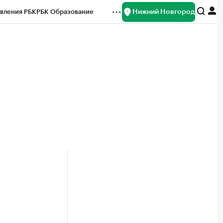
Нижний Новгород
вления РБК
РБК Образование
редитные рейтинги
Франшизы
нсы
Рынок наличной валюты