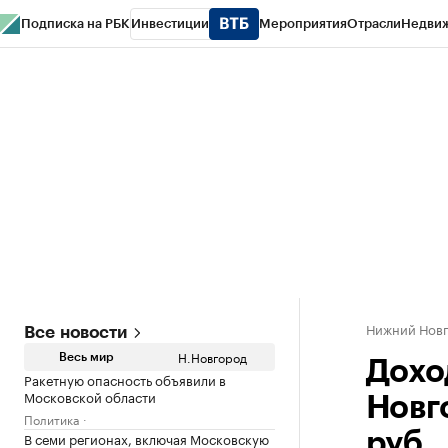
Подписка на РБК
Инвестиции
Мероприятия
Отрасли
Недви
РБК Курсы
РБК Life
Тренды
Визионеры
Национальные проекты
Горо
Газета
Спецпроекты СПб
Конференции СПб
Спецпроекты
Проверк
Нижний Нов
Все новости
Н.Новгород
Весь мир
Дохо
Ракетную опасность объявили в
Московской области
Новг
Политика
В семи регионах, включая Московскую
руб.