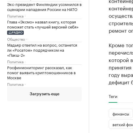
контейнер
Экс-президент Финляндии усомнился в
контейнер
сценарии нападения России на НАТО
осуществл
Политика
Глава «Эксмо» назвал книгу, которая
строитель
поможет стать «лучшей версией себя»
ремонт ог
РАДИО
Общество
Кроме тог
Мадьяр ответил на вопрос, останется
ли «Росатом» подрядчиком на
перечисля
«Пакш-2»
которой 
Политика
принятия
Росфинмониторинг рассказал, как
помог выявить криптомошенников в
году выра
Москве
дефицит б
Политика
Загрузить еще
Теги
финансы
ветхий фо