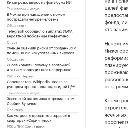
не в полн
Китая резко вырос на фоне бума ИИ
целей фа
Технологии и медиа
предоста
В Чехии при нападении с ножом
пострадали четыре человека
фонда, ли
Общество
кто заним
Telegraph сообщил о выплатах УЕФА
вероятной любовнице Инфантино
Спорт
Напомним,
Ученые оценили риски от созданных с
Нижегород
помощью ИИ искусственных вирусов
реформи
Общество
планирует
«Ноев ковчег»: почему в восточной
Арктике эволюция шла непрерывно
проживают
РБК и УК Первая
расселено
Сооснователь Wikipedia назвал ее
программ
рупором пропаганды под эгидой ЦРУ
Технологии и медиа
Зеленский встретился с президентом
Кроме ра
Сербии Вучичем
строитель
Политика
ясельных 
Как устроены приватные террасы в
квартирах «Серии плюс»
проспекте
РБК и ПИК Серия плюс