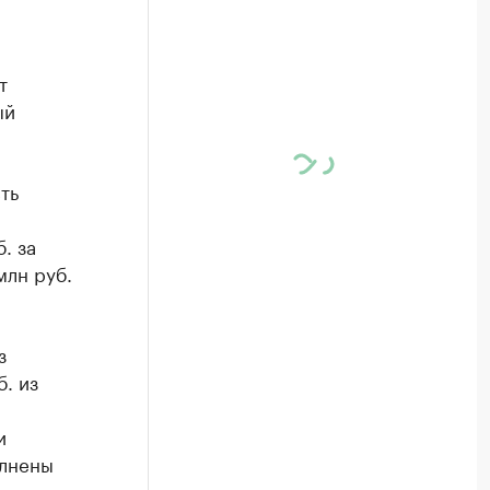
т
ый
ть
. за
млн руб.
з
. из
и
олнены