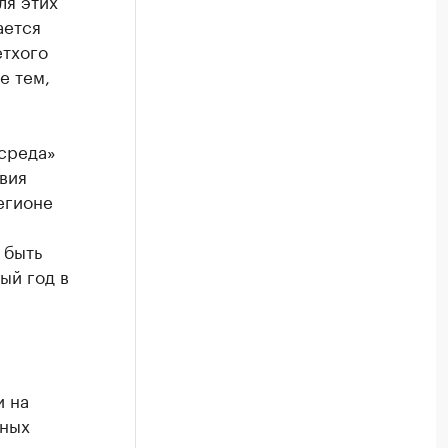
ля этих
ается
етхого
е тем,
 среда»
вия
егионе
 быть
ый год в
и на
ьных