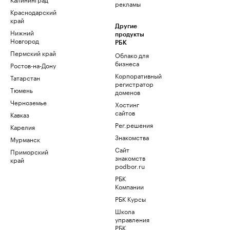
рекламы
Краснодарский
край
Другие
Нижний
продукты
Новгород
РБК
Пермский край
Облако для
бизнеса
Ростов-на-Дону
Корпоративный
Татарстан
регистратор
Тюмень
доменов
Черноземье
Хостинг
сайтов
Кавказ
Рег.решения
Карелия
Знакомства
Мурманск
Сайт
Приморский
знакомств
край
podbor.ru
РБК
Компании
РБК Курсы
Школа
управления
РБК