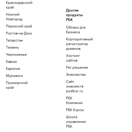
Краснодарский
край
Другие
Нижний
продукты
Новгород
РБК
Пермский край
Облако для
бизнеса
Ростов-на-Дону
Корпоративный
Татарстан
регистратор
Тюмень
доменов
Черноземье
Хостинг
сайтов
Кавказ
Рег.решения
Карелия
Знакомства
Мурманск
Сайт
Приморский
знакомств
край
podbor.ru
РБК
Компании
РБК Курсы
Школа
управления
РБК