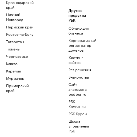
Краснодарский
край
Другие
Нижний
продукты
Новгород
РБК
Пермский край
Облако для
бизнеса
Ростов-на-Дону
Корпоративный
Татарстан
регистратор
Тюмень
доменов
Черноземье
Хостинг
сайтов
Кавказ
Рег.решения
Карелия
Знакомства
Мурманск
Сайт
Приморский
знакомств
край
podbor.ru
РБК
Компании
РБК Курсы
Школа
управления
РБК