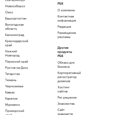
РБК
Новосибирск
О компании
Омск
Контактная
Башкортостан
информация
Вологодская
Редакция
область
Размещение
Калининград
рекламы
Краснодарский
край
Другие
Нижний
продукты
Новгород
РБК
Пермский край
Облако для
бизнеса
Ростов-на-Дону
Корпоративный
Татарстан
регистратор
Тюмень
доменов
Черноземье
Хостинг
сайтов
Кавказ
Рег.решения
Карелия
Знакомства
Мурманск
Сайт
Приморский
знакомств
край