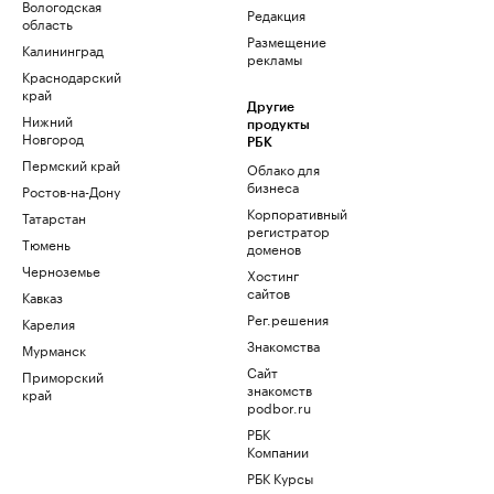
Вологодская
Редакция
область
Размещение
Калининград
рекламы
Краснодарский
край
Другие
Нижний
продукты
Новгород
РБК
Пермский край
Облако для
бизнеса
Ростов-на-Дону
Корпоративный
Татарстан
регистратор
Тюмень
доменов
Черноземье
Хостинг
сайтов
Кавказ
Рег.решения
Карелия
Знакомства
Мурманск
Сайт
Приморский
знакомств
край
podbor.ru
РБК
Компании
РБК Курсы