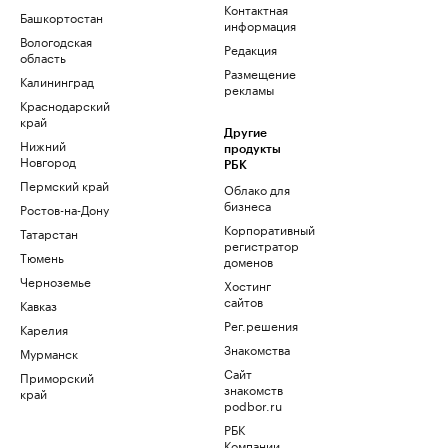
Контактная
Башкортостан
информация
Вологодская
Редакция
область
Размещение
Калининград
рекламы
Краснодарский
край
Другие
Нижний
продукты
Новгород
РБК
Пермский край
Облако для
бизнеса
Ростов-на-Дону
Корпоративный
Татарстан
регистратор
Тюмень
доменов
Черноземье
Хостинг
сайтов
Кавказ
Рег.решения
Карелия
Знакомства
Мурманск
Сайт
Приморский
знакомств
край
podbor.ru
РБК
Компании