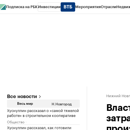
Подписка на РБК
Инвестиции
Мероприятия
Отрасли
Недви
РБК Курсы
РБК Life
Тренды
Визионеры
Национальные проекты
Горо
Газета
Спецпроекты СПб
Конференции СПб
Спецпроекты
Проверк
Нижний Нов
Все новости
Н.Новгород
Весь мир
Влас
Хуснуллин рассказал о «самой тяжелой
работе» в строительном кооперативе
затр
Общество
Хуснуллин рассказал, как готовили
прои