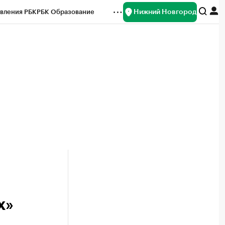
Нижний Новгород
вления РБК
РБК Образование
редитные рейтинги
Франшизы
нсы
Рынок наличной валюты
х»