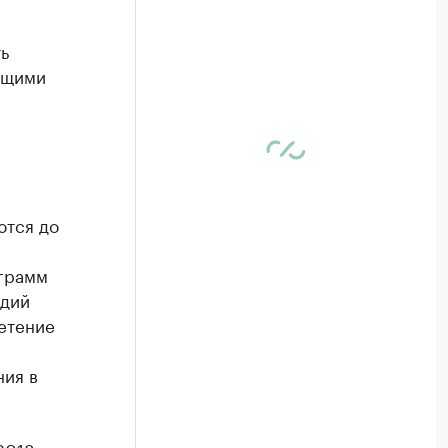
ь
ющими
ются до
ограмм
идий
ретение
ния в