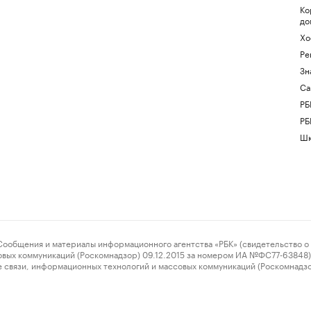
Ко
до
Хо
Ре
Зн
Са
РБ
РБ
Шк
ения и материалы информационного агентства «РБК» (свидетельство о 
овых коммуникаций (Роскомнадзор) 09.12.2015 за номером ИА №ФС77-63848) 
 связи, информационных технологий и массовых коммуникаций (Роскомнадз