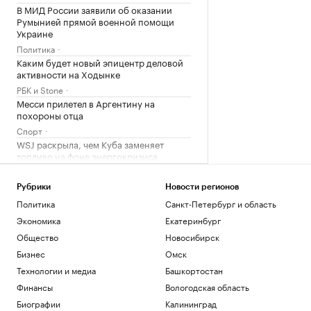
В МИД России заявили об оказании
Румынией прямой военной помощи
Украине
Политика
Каким будет новый эпицентр деловой
активности на Ходынке
РБК и Stone
Месси прилетел в Аргентину на
похороны отца
Спорт
WSJ раскрыла, чем Куба заменяет
топливо на фоне энергокризиса
Политика
Рубрики
Новости регионов
Загрузить еще
Политика
Санкт-Петербург и область
Экономика
Екатеринбург
Общество
Новосибирск
Бизнес
Омск
Технологии и медиа
Башкортостан
Финансы
Вологодская область
Биографии
Калининград