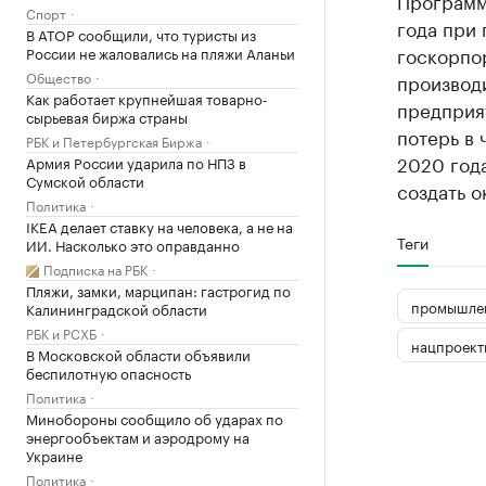
Программ
Спорт
года при
В АТОР сообщили, что туристы из
госкорпо
России не жаловались на пляжи Аланьи
Общество
производ
Как работает крупнейшая товарно-
предприя
сырьевая биржа страны
потерь в 
РБК и Петербургская Биржа
2020 год
Армия России ударила по НПЗ в
Сумской области
создать о
Политика
IKEA делает ставку на человека, а не на
Теги
ИИ. Насколько это оправданно
Подписка на РБК
Пляжи, замки, марципан: гастрогид по
промышле
Калининградской области
РБК и РСХБ
нацпроект
В Московской области объявили
беспилотную опасность
Политика
Минобороны сообщило об ударах по
энергообъектам и аэродрому на
Украине
Политика