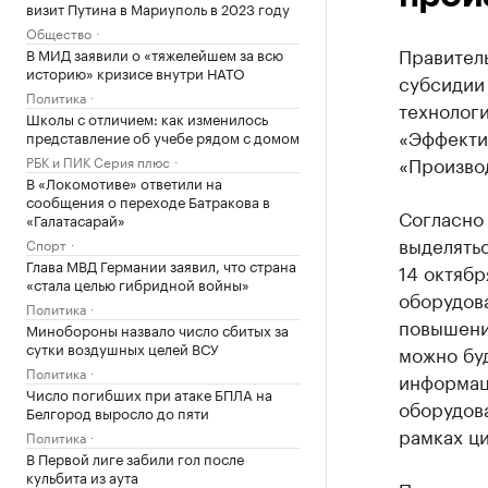
визит Путина в Мариуполь в 2023 году
Общество
Правител
В МИД заявили о «тяжелейшем за всю
историю» кризисе внутри НАТО
субсидии
Политика
технолог
Школы с отличием: как изменилось
«Эффектив
представление об учебе рядом с домом
«Производ
РБК и ПИК Серия плюс
В «Локомотиве» ответили на
сообщения о переходе Батракова в
Согласно
«Галатасарай»
выделятьс
Спорт
Глава МВД Германии заявил, что страна
14 октябр
«стала целью гибридной войны»
оборудов
Политика
повышени
Минобороны назвало число сбитых за
сутки воздушных целей ВСУ
можно буд
Политика
информац
Число погибших при атаке БПЛА на
оборудова
Белгород выросло до пяти
рамках ц
Политика
В Первой лиге забили гол после
кульбита из аута