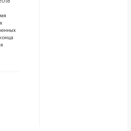
2018
емя
х
венных
 конца
ся