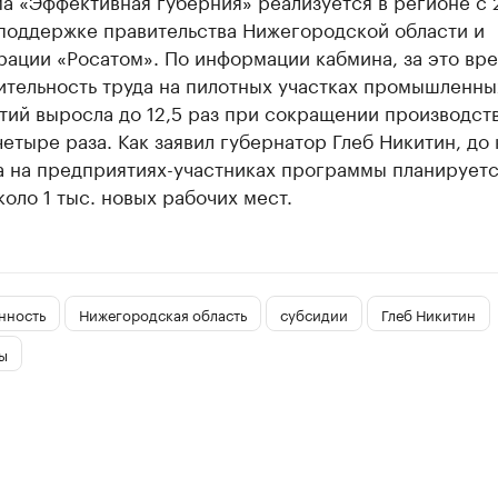
а «Эффективная губерния» реализуется в регионе с 
 поддержке правительства Нижегородской области и
рации «Росатом». По информации кабмина, за это вр
ительность труда на пилотных участках промышленны
тий выросла до 12,5 раз при сокращении производст
четыре раза. Как заявил губернатор Глеб Никитин, до
а на предприятиях-участниках программы планирует
коло 1 тыс. новых рабочих мест.
нность
Нижегородская область
субсидии
Глеб Никитин
ы