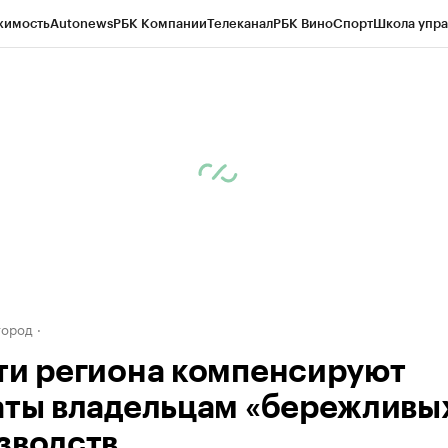
жимость
Autonews
РБК Компании
Телеканал
РБК Вино
Спорт
Школа упра
д
Стиль
Крипто
РБК Бизнес-среда
Дискуссионный клуб
Исследования
К
а контрагентов
Политика
Экономика
Бизнес
Технологии и медиа
Фина
город
ти региона компенсируют
аты владельцам «бережливы
зводств