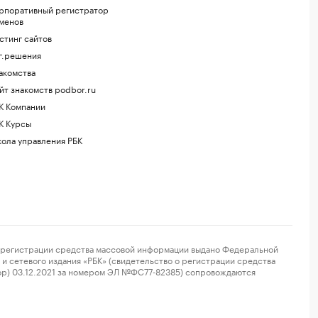
рпоративный регистратор
менов
стинг сайтов
г.решения
акомства
йт знакомств podbor.ru
К Компании
К Курсы
ола управления РБК
регистрации средства массовой информации выдано Федеральной
и сетевого издания «РБК» (свидетельство о регистрации средства
ор) 03.12.2021 за номером ЭЛ №ФС77-82385) сопровождаются