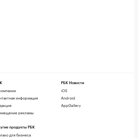
К
РБК Новости
компании
iOS
нтактная информация
Android
дакция
AppGallery
змещение рекламы
угие продукты РБК
лако для бизнеса