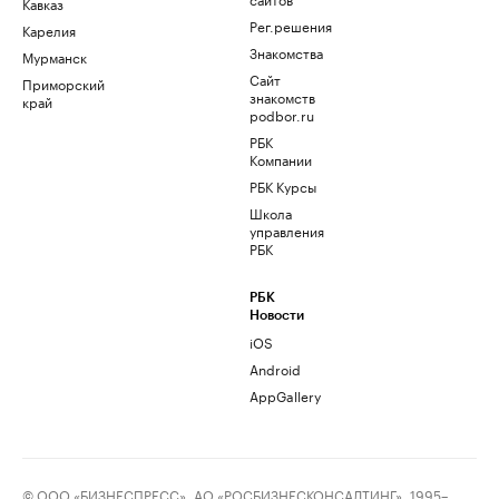
Кавказ
Рег.решения
Карелия
Знакомства
Мурманск
Сайт
Приморский
знакомств
край
podbor.ru
РБК
Компании
РБК Курсы
Школа
управления
РБК
РБК
Новости
iOS
Android
AppGallery
© ООО «БИЗНЕСПРЕСС», АО «РОСБИЗНЕСКОНСАЛТИНГ», 1995–