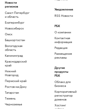
Новости
регионов
Уведомления
Санкт-Петербург
RSS Новости
и область
Екатеринбург
РБК
Новосибирск
О компании
Омск
Контактная
Башкортостан
информация
Вологодская
Редакция
область
Размещение
Калининград
рекламы
Краснодарский
край
Другие
Нижний
продукты
Новгород
РБК
Пермский край
Облако для
бизнеса
Ростов-на-Дону
Корпоративный
Татарстан
регистратор
Тюмень
доменов
Черноземье
Хостинг
сайтов