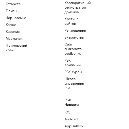
Корпоративный
Татарстан
регистратор
Тюмень
доменов
Черноземье
Хостинг
сайтов
Кавказ
Рег.решения
Карелия
Знакомства
Мурманск
Сайт
Приморский
знакомств
край
podbor.ru
РБК
Компании
РБК Курсы
Школа
управления
РБК
РБК
Новости
iOS
Android
AppGallery