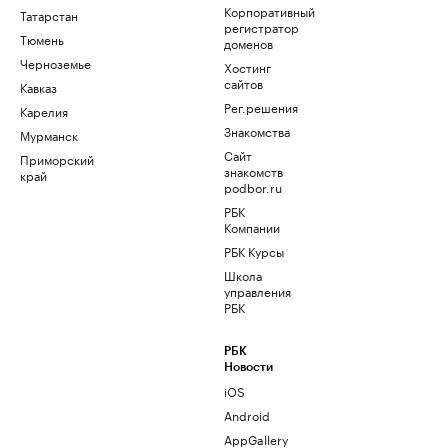
Корпоративный
Татарстан
регистратор
Тюмень
доменов
Черноземье
Хостинг
сайтов
Кавказ
Рег.решения
Карелия
Знакомства
Мурманск
Сайт
Приморский
знакомств
край
podbor.ru
РБК
Компании
РБК Курсы
Школа
управления
РБК
РБК
Новости
iOS
Android
AppGallery