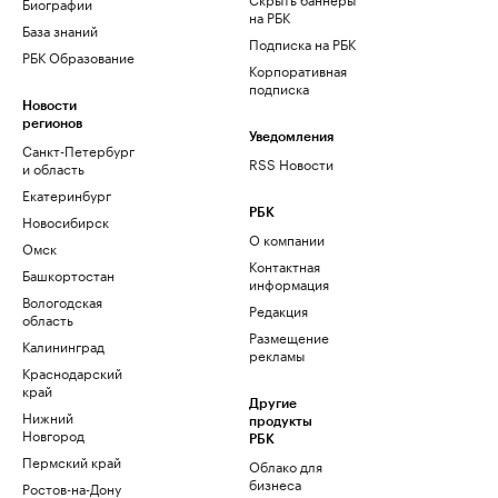
Биографии
на РБК
База знаний
Подписка на РБК
РБК Образование
Корпоративная
подписка
Новости
регионов
Уведомления
Санкт-Петербург
RSS Новости
и область
Екатеринбург
РБК
Новосибирск
О компании
Омск
Контактная
Башкортостан
информация
Вологодская
Редакция
область
Размещение
Калининград
рекламы
Краснодарский
край
Другие
Нижний
продукты
Новгород
РБК
Пермский край
Облако для
бизнеса
Ростов-на-Дону