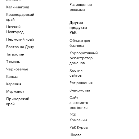
Размещение
Калининград
рекламы
Краснодарский
край
Другие
Нижний
продукты
Новгород
РБК
Пермский край
Облако для
бизнеса
Ростов-на-Дону
Корпоративный
Татарстан
регистратор
Тюмень
доменов
Черноземье
Хостинг
сайтов
Кавказ
Рег.решения
Карелия
Знакомства
Мурманск
Сайт
Приморский
знакомств
край
podbor.ru
РБК
Компании
РБК Курсы
Школа