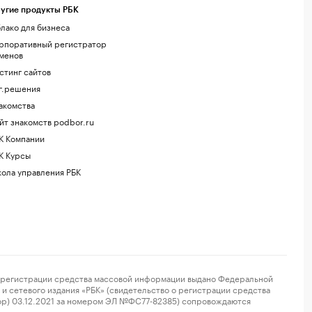
угие продукты РБК
лако для бизнеса
рпоративный регистратор
менов
стинг сайтов
г.решения
акомства
йт знакомств podbor.ru
К Компании
К Курсы
ола управления РБК
регистрации средства массовой информации выдано Федеральной
и сетевого издания «РБК» (свидетельство о регистрации средства
ор) 03.12.2021 за номером ЭЛ №ФС77-82385) сопровождаются