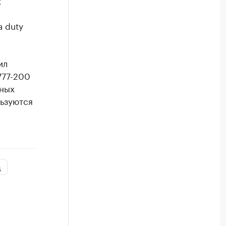
х
 duty
ил
777-200
жных
льзуются
д