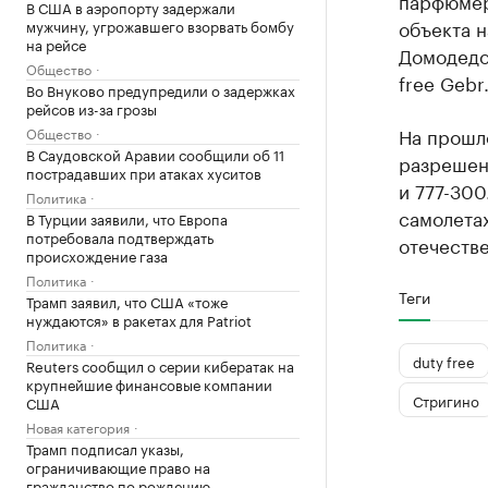
парфюмер
В США в аэропорту задержали
объекта н
мужчину, угрожавшего взорвать бомбу
на рейсе
Домодедо
Общество
free Gebr
Во Внуково предупредили о задержках
рейсов из-за грозы
На прошл
Общество
В Саудовской Аравии сообщили об 11
разрешен
пострадавших при атаках хуситов
и 777-300
Политика
самолетах
В Турции заявили, что Европа
потребовала подтверждать
отечеств
происхождение газа
Политика
Теги
Трамп заявил, что США «тоже
нуждаются» в ракетах для Patriot
Политика
duty free
Reuters сообщил о серии кибератак на
крупнейшие финансовые компании
Стригино
США
Новая категория
Трамп подписал указы,
ограничивающие право на
гражданство по рождению