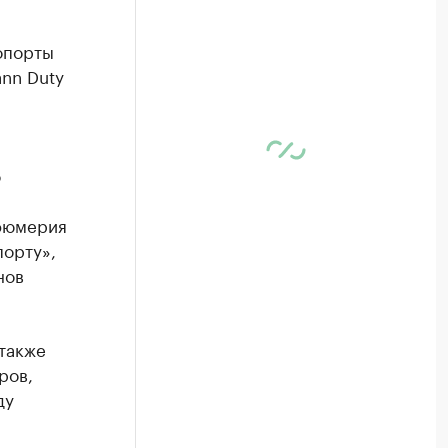
опорты
nn Duty
о
рфюмерия
порту»,
нов
также
ров,
ду