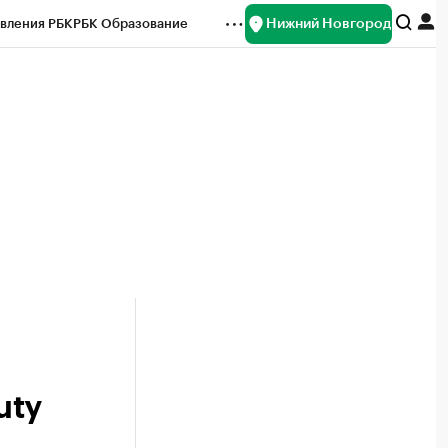
Нижний Новгород
вления РБК
РБК Образование
редитные рейтинги
Франшизы
нсы
Рынок наличной валюты
uty