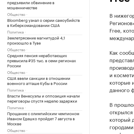
предъявили обвинение в
мошенничестве
Общество
В нижего
Bloomberg узнал о серии самоубийств
Регионов
в Киберкомандовании США
Free, кот
Политика
междунар
Землетрясение магнитудой 4,1
произошло в Туве
Общество
Как сообщ
Средняя пенсия неработающих
представ
превысила ₽35 тыс. в семи регионах
России
производ
Общество
и космети
США ввели санкции в отношении
которые 
военного атташе Кубы в России
данного 
Политика
Власти Венесуэлы и оппозиция начали
переговоры спустя неделю задержки
В прошло
Политика
открылся 
Прощание с олимпийским чемпионом
Иваном Едешко пройдет 7 августа в
который 
Москве
городами 
Общество