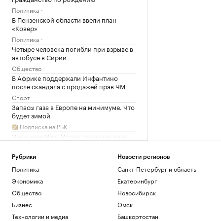
Политика
В Пензенской области ввели план
«Ковер»
Политика
Четыре человека погибли при взрыве в
автобусе в Сирии
Общество
В Африке поддержали Инфантино
после скандала с продажей прав ЧМ
Спорт
Запасы газа в Европе на минимуме. Что
будет зимой
Подписка на РБК
Экс-глава Mind Money признала вину
по «делу брокеров» о хищении ₽7 млрд
Финансы
Рубрики
Новости регионов
Политика
Санкт-Петербург и область
Загрузить еще
Экономика
Екатеринбург
Общество
Новосибирск
Бизнес
Омск
Технологии и медиа
Башкортостан