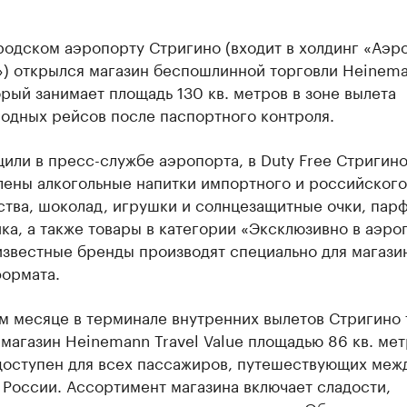
родском аэропорту Стригино (входит в холдинг «Аэр
») открылся магазин беспошлинной торговли Heinema
орый занимает площадь 130 кв. метров в зоне вылета
одных рейсов после паспортного контроля.
или в пресс-службе аэропорта, в Duty Free Стригин
лены алкогольные напитки импортного и российского
ства, шоколад, игрушки и солнцезащитные очки, па
ка, а также товары в категории «Эксклюзивно в аэро
известные бренды производят специально для магази
формата.
м месяце в терминале внутренних вылетов Стригино 
магазин Heinemann Travel Value площадью 86 кв. мет
доступен для всех пассажиров, путешествующих меж
России. Ассортимент магазина включает сладости,