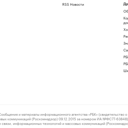
RSS Новости
Др
Об
Ко
до
Хо
Ре
Зн
Са
РБ
РБ
Шк
ения и материалы информационного агентства «РБК» (свидетельство о 
овых коммуникаций (Роскомнадзор) 09.12.2015 за номером ИА №ФС77-63848) 
 связи, информационных технологий и массовых коммуникаций (Роскомнадз