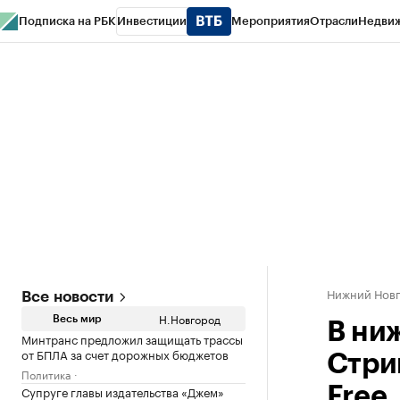
Подписка на РБК
Инвестиции
Мероприятия
Отрасли
Недви
РБК Курсы
РБК Life
Тренды
Визионеры
Национальные проекты
Горо
Газета
Спецпроекты СПб
Конференции СПб
Спецпроекты
Проверк
Нижний Нов
Все новости
Н.Новгород
Весь мир
В ни
Минтранс предложил защищать трассы
от БПЛА за счет дорожных бюджетов
Стри
Политика
Супруге главы издательства «Джем»
Free