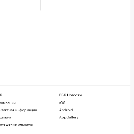
К
РБК Новости
компании
iOS
нтактная информация
Android
дакция
AppGallery
змещение рекламы