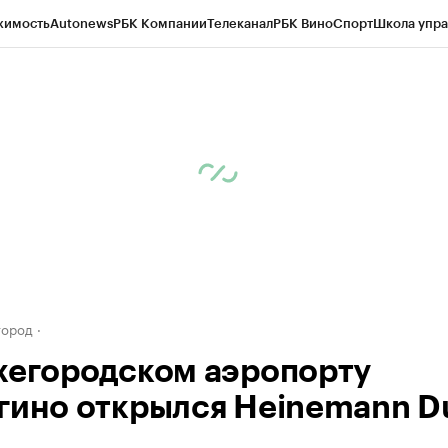
жимость
Autonews
РБК Компании
Телеканал
РБК Вино
Спорт
Школа упра
д
Стиль
Крипто
РБК Бизнес-среда
Дискуссионный клуб
Исследования
К
а контрагентов
Политика
Экономика
Бизнес
Технологии и медиа
Фина
город
жегородском аэропорту
гино открылся Heinemann D