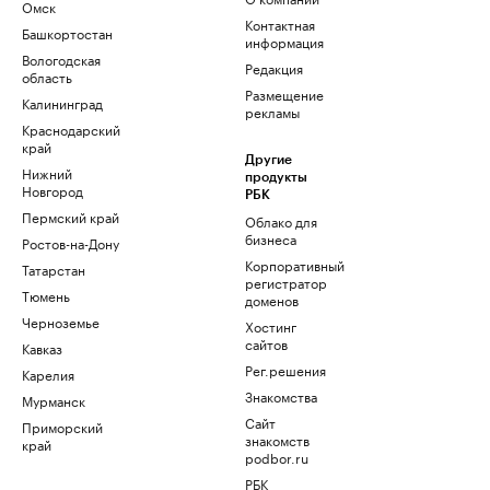
Омск
Контактная
Башкортостан
информация
Вологодская
Редакция
область
Размещение
Калининград
рекламы
Краснодарский
край
Другие
Нижний
продукты
Новгород
РБК
Пермский край
Облако для
бизнеса
Ростов-на-Дону
Корпоративный
Татарстан
регистратор
Тюмень
доменов
Черноземье
Хостинг
сайтов
Кавказ
Рег.решения
Карелия
Знакомства
Мурманск
Сайт
Приморский
знакомств
край
podbor.ru
РБК