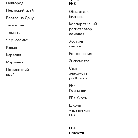
Новгород
РБК
Пермский край
Облако для
бизнеса
Ростов-на-Дону
Корпоративный
Татарстан
регистратор
Тюмень
доменов
Черноземье
Хостинг
сайтов
Кавказ
Рег.решения
Карелия
Знакомства
Мурманск
Сайт
Приморский
знакомств
край
podbor.ru
РБК
Компании
РБК Курсы
Школа
управления
РБК
РБК
Новости