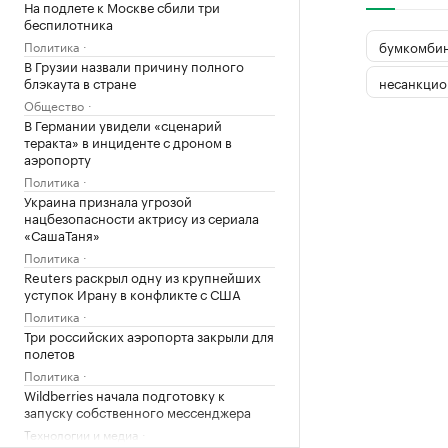
На подлете к Москве сбили три
беспилотника
бумкомбин
Политика
В Грузии назвали причину полного
несанкцио
блэкаута в стране
Общество
В Германии увидели «сценарий
теракта» в инциденте с дроном в
аэропорту
Политика
Украина признала угрозой
нацбезопасности актрису из сериала
«СашаТаня»
Политика
Reuters раскрыл одну из крупнейших
уступок Ирану в конфликте с США
Политика
Три российских аэропорта закрыли для
полетов
Политика
Wildberries начала подготовку к
запуску собственного мессенджера
Технологии и медиа