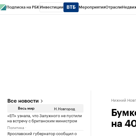
Подписка на РБК
Инвестиции
Мероприятия
Отрасли
Недви
РБК Курсы
РБК Life
Тренды
Визионеры
Национальные проекты
Горо
Газета
Спецпроекты СПб
Конференции СПб
Спецпроекты
Проверк
Нижний Нов
Все новости
Н.Новгород
Весь мир
Бумк
«ЕП» узнала, что Залужного не пустили
на встречу с британским министром
на 40
Политика
Ярославский губернатор сообщил о