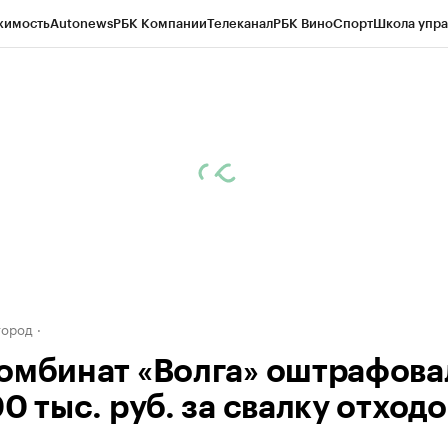
жимость
Autonews
РБК Компании
Телеканал
РБК Вино
Спорт
Школа упра
д
Стиль
Крипто
РБК Бизнес-среда
Дискуссионный клуб
Исследования
К
а контрагентов
Политика
Экономика
Бизнес
Технологии и медиа
Фина
город
омбинат «Волга» оштрафова
0 тыс. руб. за свалку отходо