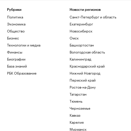
США потребуют от ряда иммигрантов
залоги до $250 тыс. для получения виз
Рубрики
Новости регионов
Политика
Политика
Санкт-Петербург и область
Adidas извинился за обилие розовых
бутс на ЧМ-26, назвав это совпадением
Экономика
Екатеринбург
Спорт
Общество
Новосибирск
Игрока «Зенита» госпитализировали
Бизнес
Омск
после удара локтем в матче Кубка
Технологии и медиа
Башкортостан
России
Финансы
Вологодская область
Спорт
Росстандарт запретил продажу
Биографии
Калининград
некоторых грузовиков Dongfeng и
База знаний
Краснодарский край
Zoomlion
РБК Образование
Нижний Новгород
Бизнес
Пермский край
Затраты на строительство ТЭС для
БАМа и Сухого Лога выросли на треть
Ростов-на-Дону
Бизнес
Татарстан
Тюмень
Загрузить еще
Черноземье
Кавказ
Карелия
Мурманск