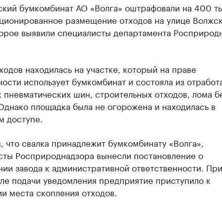
ский бумкомбинат АО «Волга» оштрафовали на 400 ты
кционированное размещение отходов на улице Волжс
торое выявили специалисты департамента Росприрод
ходов находилась на участке, который на праве
ости использует бумкомбинат и состояла из отработ
 пневматических шин, строительных отходов, лома б
Однако площадка была не огорожена и находилась в
м доступе.
, что свалка принадлежит бумкомбинату «Волга»,
сты Росприроднадзора вынесли постановление о
ии завода к административной ответственности. При
сле подачи уведомления предприятие приступило к
и места скопления отходов.