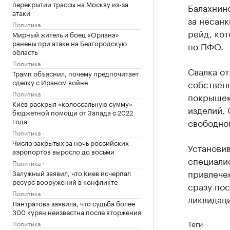
перекрытии трассы на Москву из-за
Балахнин
атаки
за несан
Политика
рейд, ко
Мирный житель и боец «Орлана»
ранены при атаке на Белгородскую
по ПФО.
область
Политика
Свалка от
Трамп объяснил, почему предпочитает
сделку с Ираном войне
собственн
Политика
покрышек
Киев раскрыл «колоссальную сумму»
изделий. 
бюджетной помощи от Запада с 2022
года
свободно
Политика
Число закрытых за ночь российских
Установив
аэропортов выросло до восьми
специали
Политика
привлечен
Залужный заявил, что Киев исчерпал
ресурс вооружений в конфликте
сразу по
Политика
ликвидаци
Лантратова заявила, что судьба более
300 курян неизвестна после вторжения
Теги
Политика