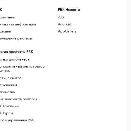
К
РБК Новости
компании
iOS
нтактная информация
Android
дакция
AppGallery
змещение рекламы
угие продукты РБК
лако для бизнеса
рпоративный регистратор
менов
стинг сайтов
г.решения
акомства
йт знакомств podbor.ru
К Компании
К Курсы
ола управления РБК