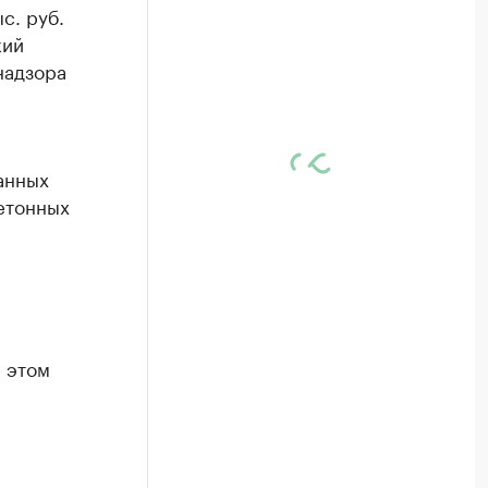
с. руб.
кий
надзора
анных
етонных
 этом