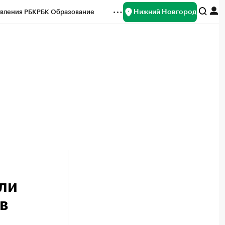
Нижний Новгород
вления РБК
РБК Образование
редитные рейтинги
Франшизы
нсы
Рынок наличной валюты
ли
в