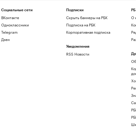
Социальные сети
Подписки
РБ
ВКонтакте
Скрыть баннеры на РБК
О 
Одноклассники
Подписка на РБК
Ко
Telegram
Корпоративная подписка
Ре
Дзен
Ра
Уведомления
RSS Новости
Др
Об
Ко
до
Хо
Ре
Зн
Са
РБ
РБ
Шк