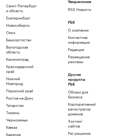
Уведомления
Санкт-Петербург
RSS Новости
и область
Екатеринбург
РБК
Новосибирск
О компании
Омск
Контактная
Башкортостан
информация
Вологодская
Редакция
область
Размещение
Калининград
рекламы
Краснодарский
край
Другие
Нижний
продукты
Новгород
РБК
Пермский край
Облако для
бизнеса
Ростов-на-Дону
Корпоративный
Татарстан
регистратор
Тюмень
доменов
Черноземье
Хостинг
сайтов
Кавказ
Рег.решения
Карелия