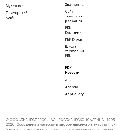
Знакомства
Мурманск
Сайт
Приморский
знакомств
край
podbor.ru
РБК
Компании
РБК Курсы
Школа
управления
РБК
РБК
Новости
iOS
Android
AppGallery
© ООО «БИЗНЕСПРЕСС», АО «РОСБИЗНЕСКОНСАЛТИНГ», 1995–
2026. Сообщения и материалы информационного агентства «РБК»
(свидетельство о регистрации средства массовой информации