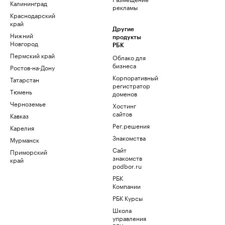
Калининград
рекламы
Краснодарский
край
Другие
Нижний
продукты
Новгород
РБК
Пермский край
Облако для
бизнеса
Ростов-на-Дону
Корпоративный
Татарстан
регистратор
Тюмень
доменов
Черноземье
Хостинг
сайтов
Кавказ
Рег.решения
Карелия
Знакомства
Мурманск
Сайт
Приморский
знакомств
край
podbor.ru
РБК
Компании
РБК Курсы
Школа
управления