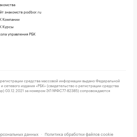
акомства
йт знакомств podbor.ru
К Компании
К Курсы
ола управления РБК
регистрации средства массовой информации выдано Федеральной
и сетевого издания «РБК» (свидетельство о регистрации средства
ор) 03.12.2021 за номером ЭЛ №ФС77-82385) сопровождаются
ерсональных данных
Политика обработки файлов cookie
·