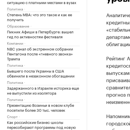
ситуацию с платными местами в вузах
Политика
Аналитиче
Степень MBA: что это такое и как ее
получить
кредитный
Образование
«стабиль
Пикник Афиши в Петербурге: вышел
департам
гид по активностям фестиваля
облигации
Компании
NBC узнал об экстренном собрании
Пентагона после «гневного звонка»
Рейтинг А
Трампа
кредитос
Политика
Бывшего посла Украины в США
выпускам
обвинили в незаконном обогащении
присваив
Политика
сравнител
Задержанного в Израиле историка еще
не выпустили из изолятора
прогноз п
Политика
неизменно
Презентацию Возиньи в новом клубе
посетили более 30 тыс. человек
Напомним
Спорт
Как российские бизнес-школы
городской
пересобирают программы под новую