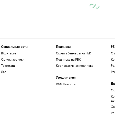
Социальные сети
Подписки
РБ
ВКонтакте
Скрыть баннеры на РБК
О 
Одноклассники
Подписка на РБК
Ко
Telegram
Корпоративная подписка
Ре
Дзен
Ра
Уведомления
RSS Новости
Др
Об
Ко
до
Хо
Ре