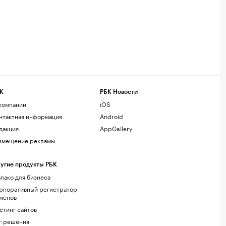
К
РБК Новости
компании
iOS
нтактная информация
Android
дакция
AppGallery
змещение рекламы
угие продукты РБК
лако для бизнеса
рпоративный регистратор
менов
стинг сайтов
г.решения