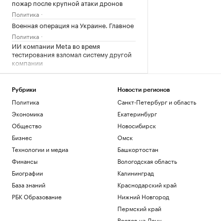
пожар после крупной атаки дронов
Политика
Военная операция на Украине. Главное
Политика
ИИ компании Meta во время
тестирования взломал систему другой
компании
Технологии и медиа
Отпуск без «сюрпризов»: пять вещей, о
которых туристы жалеют в аэропорту
Рубрики
Новости регионов
Политика
Санкт-Петербург и область
РБК Компании
11 мифов об ИИ в промышленности — и
Экономика
Екатеринбург
как все устроено на практике
Общество
Новосибирск
РБК и Yandex Cloud
Бизнес
Омск
Технологии и медиа
Башкортостан
Загрузить еще
Финансы
Вологодская область
Биографии
Калининград
База знаний
Краснодарский край
РБК Образование
Нижний Новгород
Пермский край
Ростов-на-Дону