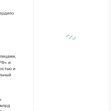
вердило
лицами,
РФ» и
остью и
льный
ы
 млрд