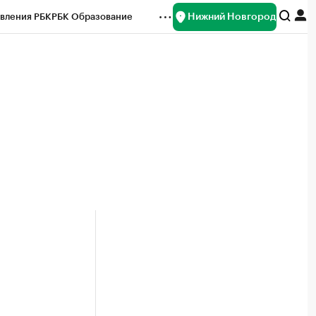
Нижний Новгород
вления РБК
РБК Образование
редитные рейтинги
Франшизы
нсы
Рынок наличной валюты