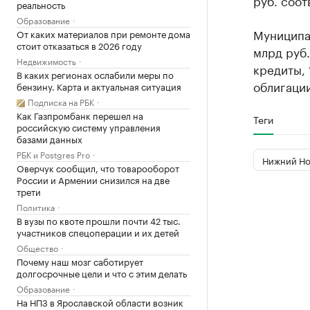
руб. соот
реальность
Образование
Муниципа
От каких материалов при ремонте дома
стоит отказаться в 2026 году
млрд руб.
Недвижимость
кредиты, 
В каких регионах ослабили меры по
облигации
бензину. Карта и актуальная ситуация
Подписка на РБК
Как Газпромбанк перешел на
Теги
российскую систему управления
базами данных
РБК и Postgres Pro
Нижний Но
Оверчук сообщил, что товарооборот
России и Армении снизился на две
трети
Политика
В вузы по квоте прошли почти 42 тыс.
участников спецоперации и их детей
Общество
Почему наш мозг саботирует
долгосрочные цели и что с этим делать
Образование
На НПЗ в Ярославской области возник