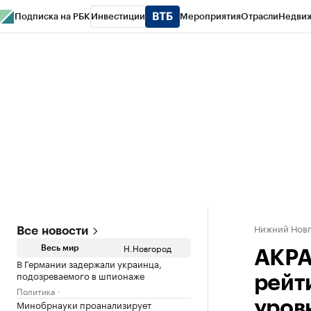
Подписка на РБК
Инвестиции
Мероприятия
Отрасли
Недви
РБК Курсы
РБК Life
Тренды
Визионеры
Национальные проекты
Горо
Газета
Спецпроекты СПб
Конференции СПб
Спецпроекты
Проверк
Нижний Нов
Все новости
Н.Новгород
Весь мир
АКРА
В Германии задержали украинца,
подозреваемого в шпионаже
рейт
Политика
Минобрнауки проанализирует
уровн