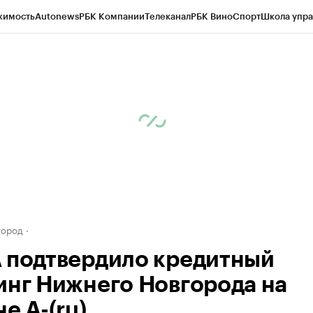
жимость
Autonews
РБК Компании
Телеканал
РБК Вино
Спорт
Школа упра
д
Стиль
Крипто
РБК Бизнес-среда
Дискуссионный клуб
Исследования
К
а контрагентов
Политика
Экономика
Бизнес
Технологии и медиа
Фина
город
 подтвердило кредитный
инг Нижнего Новгорода на
е А-(ru)