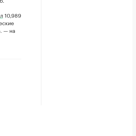
б.
ял
10,989
ческие
. — на