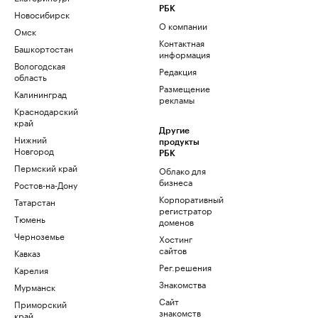
РБК
Новосибирск
О компании
Омск
Контактная
Башкортостан
информация
Вологодская
Редакция
область
Размещение
Калининград
рекламы
Краснодарский
край
Другие
Нижний
продукты
Новгород
РБК
Пермский край
Облако для
бизнеса
Ростов-на-Дону
Корпоративный
Татарстан
регистратор
Тюмень
доменов
Черноземье
Хостинг
сайтов
Кавказ
Рег.решения
Карелия
Знакомства
Мурманск
Сайт
Приморский
знакомств
край