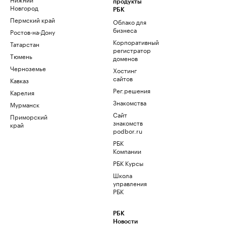
продукты
Новгород
РБК
Пермский край
Облако для
бизнеса
Ростов-на-Дону
Корпоративный
Татарстан
регистратор
Тюмень
доменов
Черноземье
Хостинг
сайтов
Кавказ
Рег.решения
Карелия
Знакомства
Мурманск
Сайт
Приморский
знакомств
край
podbor.ru
РБК
Компании
РБК Курсы
Школа
управления
РБК
РБК
Новости