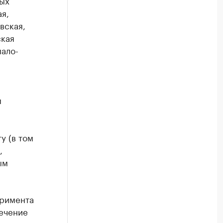
ых
я,
вская,
ская
мало-
м
у (в том
,
ым
еримента
течение