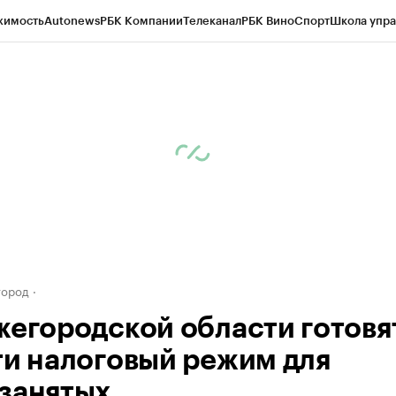
жимость
Autonews
РБК Компании
Телеканал
РБК Вино
Спорт
Школа упра
д
Стиль
Крипто
РБК Бизнес-среда
Дискуссионный клуб
Исследования
К
а контрагентов
Политика
Экономика
Бизнес
Технологии и медиа
Фина
город
жегородской области готовя
ти налоговый режим для
занятых