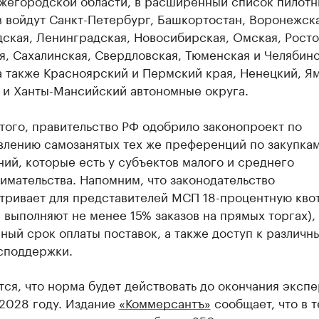
жегородской области, в расширенный список пилотн
 войдут Санкт-Петербург, Башкортостан, Воронежска
ская, Ленинградская, Новосибирская, Омская, Росто
, Сахалинская, Свердловская, Тюменская и Челябин
а также Красноярский и Пермский края, Ненецкий, Я
 и Ханты-Мансийский автономные округа.
того, правительство РФ одобрило законопроект по
влению самозанятых тех же преференций по закупка
ий, которые есть у субъектов малого и среднего
имательства. Напомним, что законодательство
тривает для представителей МСП 18-процентную квот
 выполняют не менее 15% заказов на прямых торгах), 
ый срок оплаты поставок, а также доступ к различн
споддержки.
ся, что норма будет действовать до окончания эксп
 2028 году. Издание
«Коммерсантъ»
сообщает, что в 