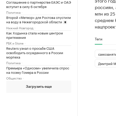
этого год
Соглашение о партнерстве ЕАЭС и ОАЭ
россиян, 
вступит в силу 6 октября
Политика
млн из 25
Второй «Метеор» для Ростова спустили
среднем 
на воду в Нижегородской области
нацпроек
Нижний Новгород
Как Ходынка стала новым центром
притяжения
Теги
РБК и Stone
Reuters узнал о просьбе США
освободить осужденного в России
самозанят
морпеха
Политика
Дмитрий М
Премьера «Одиссеи» увеличила спрос
на поэму Гомера в России
Общество
Загрузить еще