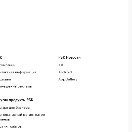
К
РБК Новости
компании
iOS
нтактная информация
Android
дакция
AppGallery
змещение рекламы
угие продукты РБК
лако для бизнеса
рпоративный регистратор
менов
стинг сайтов