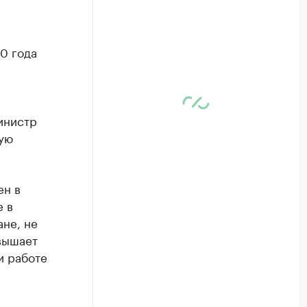
0 года
инистр
ую
ен в
е в
ане, не
вышает
и работе