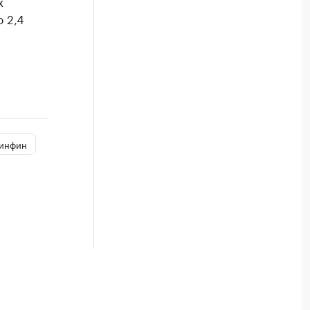
х
 2,4
инфин