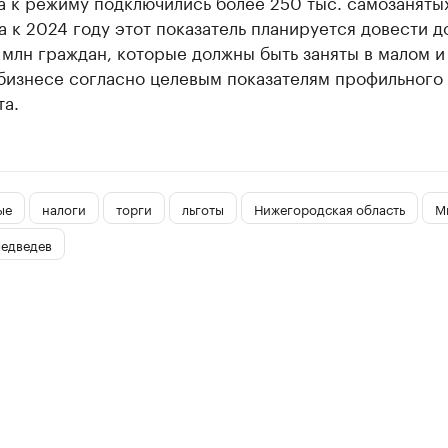
а к режиму подключились более 250 тыс. самозаняты
а к 2024 году этот показатель планируется довести до
 млн граждан, которые должны быть заняты в малом и
бизнесе согласно целевым показателям профильного
та.
ые
налоги
торги
льготы
Нижегородская область
М
едведев