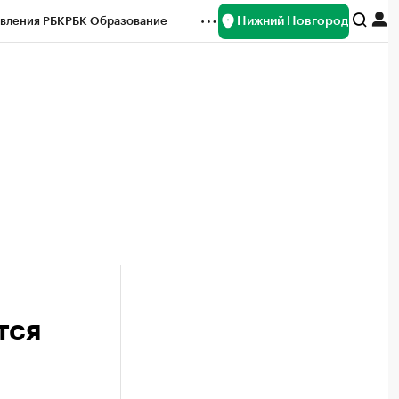
Нижний Новгород
вления РБК
РБК Образование
редитные рейтинги
Франшизы
нсы
Рынок наличной валюты
тся