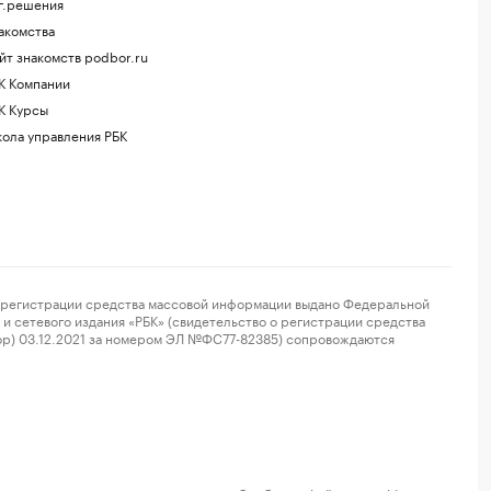
г.решения
акомства
йт знакомств podbor.ru
К Компании
К Курсы
ола управления РБК
регистрации средства массовой информации выдано Федеральной
и сетевого издания «РБК» (свидетельство о регистрации средства
ор) 03.12.2021 за номером ЭЛ №ФС77-82385) сопровождаются