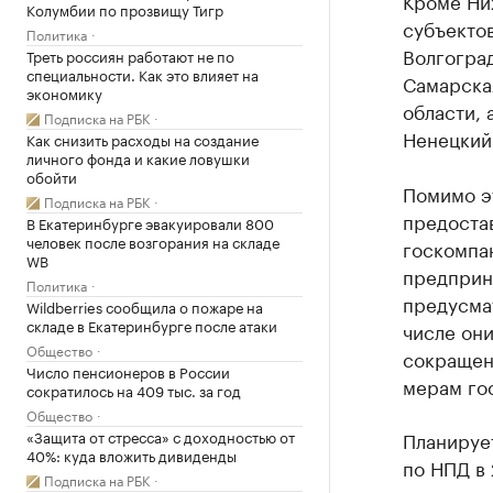
Кроме Ни
Колумбии по прозвищу Тигр
субъектов
Политика
Волгоград
Треть россиян работают не по
специальности. Как это влияет на
Самарская
экономику
области, 
Подписка на РБК
Ненецкий
Как снизить расходы на создание
личного фонда и какие ловушки
обойти
Помимо э
Подписка на РБК
предоста
В Екатеринбурге эвакуировали 800
человек после возгорания на складе
госкомпан
WB
предприн
Политика
предусма
Wildberries сообщила о пожаре на
складе в Екатеринбурге после атаки
числе они
Общество
сокращенн
Число пенсионеров в России
мерам го
сократилось на 409 тыс. за год
Общество
«Защита от стресса» с доходностью от
Планирует
40%: куда вложить дивиденды
по НПД в
Подписка на РБК