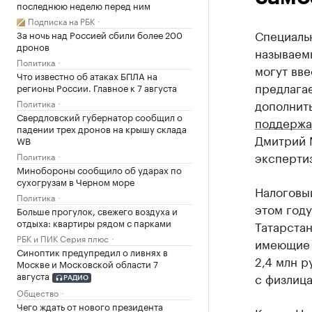
последнюю неделю перед ним
Подписка на РБК
Специаль
За ночь над Россией сбили более 200
дронов
называем
Политика
могут вве
Что известно об атаках БПЛА на
предлага
регионы России. Главное к 7 августа
дополнит
Политика
Свердловский губернатор сообщил о
поддержа
падении трех дронов на крышу склада
Дмитрий 
WB
экспертиз
Политика
Минобороны сообщило об ударах по
сухогрузам в Черном море
Налоговый
Политика
этом году
Больше прогулок, свежего воздуха и
отдыха: квартиры рядом с парками
Татарстан
РБК и ПИК Серия плюс
имеющие 
Синоптик предупредил о ливнях в
2,4 млн р
Москве и Московской области 7
августа
с физлица
РАДИО
Общество
Чего ждать от нового президента