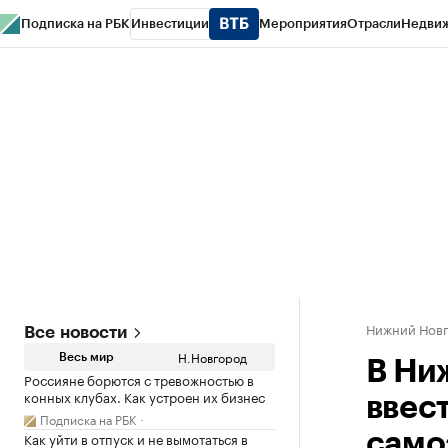
Подписка на РБК
Инвестиции
Мероприятия
Отрасли
Недви
РБК Курсы
РБК Life
Тренды
Визионеры
Национальные проекты
Горо
Газета
Спецпроекты СПб
Конференции СПб
Спецпроекты
Проверк
Нижний Нов
Все новости
Н.Новгород
Весь мир
В Ни
Россияне борются с тревожностью в
конных клубах. Как устроен их бизнес
ввес
Подписка на РБК
Как уйти в отпуск и не вымотаться в
само