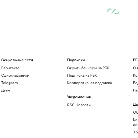
Социальные сети
Подписки
РБ
ВКонтакте
Скрыть баннеры на РБК
О 
Одноклассники
Подписка на РБК
Ко
Telegram
Корпоративная подписка
Ре
Дзен
Ра
Уведомления
RSS Новости
Др
Об
Ко
до
Хо