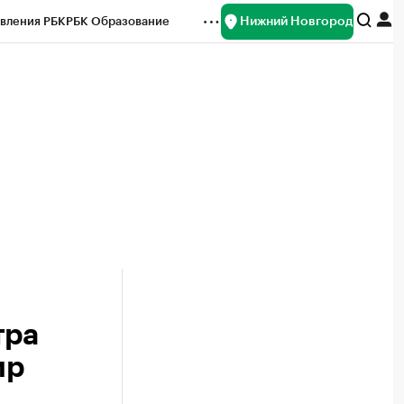
Нижний Новгород
вления РБК
РБК Образование
редитные рейтинги
Франшизы
нсы
Рынок наличной валюты
тра
ир