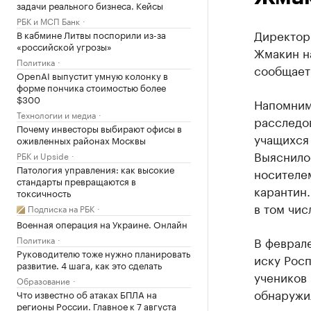
задачи реального бизнеса. Кейсы
РБК и МСП Банк
Директор
В кабмине Литвы поспорили из-за
«российской угрозы»
Жмакин н
Политика
сообщает
OpenAI выпустит умную колонку в
форме пончика стоимостью более
$300
Напомним
Технологии и медиа
расследо
Почему инвесторы выбирают офисы в
учащихся
оживленных районах Москвы
Выяснилос
РБК и Upside
Патология управления: как высокие
носителем
стандарты превращаются в
карантин
токсичность
в том чис
Подписка на РБК
Военная операция на Украине. Онлайн
Политика
В феврале
Руководителю тоже нужно планировать
иску Рос
развитие. 4 шага, как это сделать
учеников
Образование
обнаружил
Что известно об атаках БПЛА на
регионы России. Главное к 7 августа