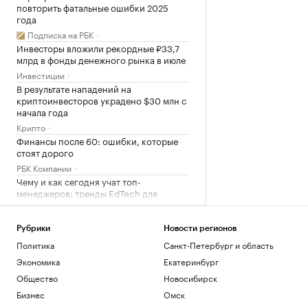
повторить фатальные ошибки 2025
года
Подписка на РБК
Инвесторы вложили рекордные ₽33,7
млрд в фонды денежного рынка в июле
Инвестиции
В результате нападений на
криптоинвесторов украдено $30 млн с
начала года
Крипто
Финансы после 60: ошибки, которые
стоят дорого
РБК Компании
Чему и как сегодня учат топ-
менеджеров: тренды EdTech для
управленцев
Образование
Рубрики
Новости регионов
Политика
Санкт-Петербург и область
Загрузить еще
Экономика
Екатеринбург
Общество
Новосибирск
Бизнес
Омск