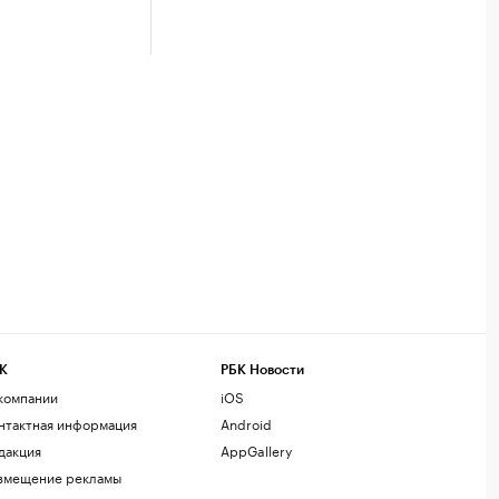
К
РБК Новости
компании
iOS
нтактная информация
Android
дакция
AppGallery
змещение рекламы