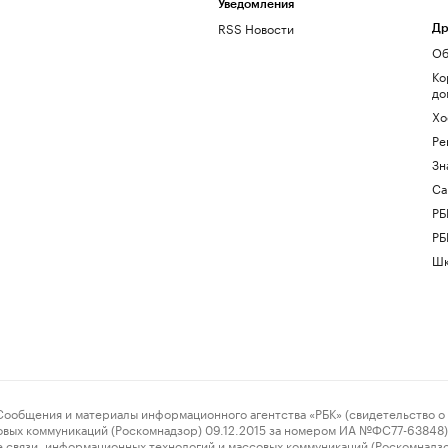
Уведомления
RSS Новости
Др
Об
Ко
до
Хо
Ре
Зн
Са
РБ
РБ
Шк
ения и материалы информационного агентства «РБК» (свидетельство о 
овых коммуникаций (Роскомнадзор) 09.12.2015 за номером ИА №ФС77-63848) 
 связи, информационных технологий и массовых коммуникаций (Роскомнадз