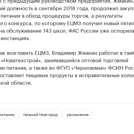
е с предыдущим руководством предприятия, Жмакин,
й должность в сентябре 2018 года, продолжил закуп
питания в обход процедуры торгов, а результаты
ого конкурса, по которому ЕЦМЗ получил новый пяти
на обслуживание 143 школ, ФАС России уже оспорила
 инстанциях.
как возглавить ЕЦМЗ, Владимир Жмакин работал в та
 «Новатехстрой», занимавшейся оптовой торговлей
ми питания, а также во ФГУП «Черноземье» ФСИН Рос
поставляет пищевые продукты в исправительные коло
кой области.
питание
Нижний Новгород
увольнение