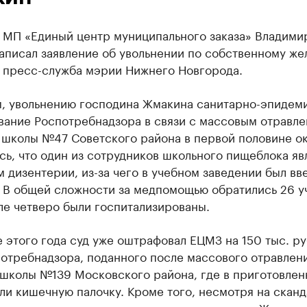
 МП «Единый центр муниципального заказа» Владими
аписал заявление об увольнении по собственному же
 пресс-служба мэрии Нижнего Новгорода.
, увольнению господина Жмакина санитарно-эпидем
вание Роспотребнадзора в связи с массовым отравл
 школы №47 Советского района в первой половине ок
ь, что один из сотрудников школьного пищеблока яв
 дизентерии, из-за чего в учебном заведении был вв
. В общей сложности за медпомощью обратились 26 у
ле четверо были госпитализированы.
 этого года суд уже оштрафовал ЕЦМЗ на 150 тыс. ру
потребнадзора, поданного после массового отравлен
 школы №139 Московского района, где в приготовлен
и кишечную палочку. Кроме того, несмотря на сканд