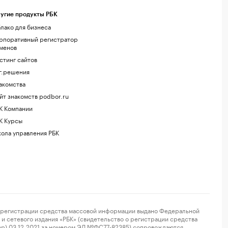
угие продукты РБК
лако для бизнеса
рпоративный регистратор
менов
стинг сайтов
г.решения
акомства
йт знакомств podbor.ru
К Компании
К Курсы
ола управления РБК
регистрации средства массовой информации выдано Федеральной
и сетевого издания «РБК» (свидетельство о регистрации средства
ор) 03.12.2021 за номером ЭЛ №ФС77-82385) сопровождаются