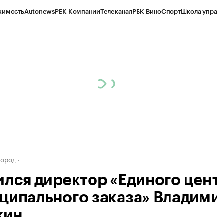
жимость
Autonews
РБК Компании
Телеканал
РБК Вино
Спорт
Школа упра
д
Стиль
Крипто
РБК Бизнес-среда
Дискуссионный клуб
Исследования
К
а контрагентов
Политика
Экономика
Бизнес
Технологии и медиа
Фина
город
ился директор «Единого цен
ципального заказа» Владим
кин