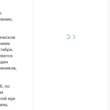
р
ланию,
ическое
ением
тября.
ляется
еден
чеников,
б. по
ия
ной еде
алы,