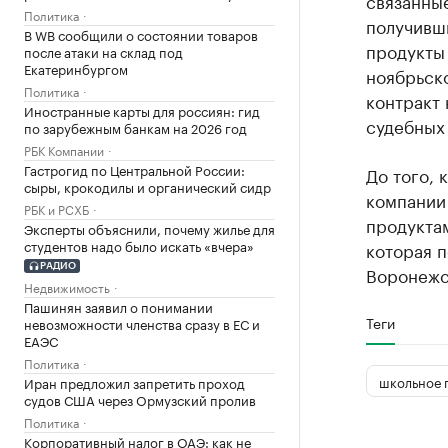
связанны
Политика
получивши
В WB сообщили о состоянии товаров
продукты 
после атаки на склад под
Екатеринбургом
ноябрьск
Политика
контракт 
Иностранные карты для россиян: гид
судебных
по зарубежным банкам на 2026 год
РБК Компании
Гастрогид по Центральной России:
До того, 
сыры, крокодилы и органический сидр
компании
РБК и РСХБ
продукта
Эксперты объяснили, почему жилье для
студентов надо было искать «вчера»
которая 
РАДИО
Воронежс
Недвижимость
Пашинян заявил о понимании
Теги
невозможности членства сразу в ЕС и
ЕАЭС
Политика
школьное 
Иран предложил запретить проход
судов США через Ормузский пролив
Политика
Корпоративный налог в ОАЭ: как не