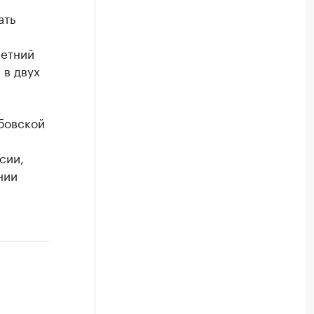
ать
летний
 в двух
мбовской
сии,
нии