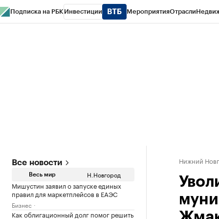
Подписка на РБК
Инвестиции
Мероприятия
Отрасли
Недви
РБК Курсы
РБК Life
Тренды
Визионеры
Национальные проекты
Горо
Газета
Спецпроекты СПб
Конференции СПб
Спецпроекты
Проверк
Нижний Нов
Все новости
Н.Новгород
Весь мир
Увол
Мишустин заявил о запуске единых
правил для маркетплейсов в ЕАЭС
муни
Бизнес
Как облигационный долг помог решить
Жма