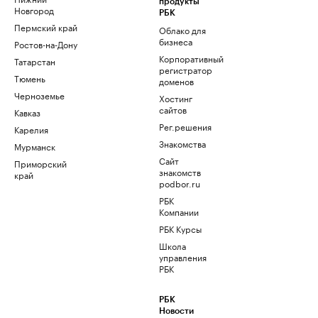
продукты
Новгород
РБК
Пермский край
Облако для
бизнеса
Ростов-на-Дону
Корпоративный
Татарстан
регистратор
Тюмень
доменов
Черноземье
Хостинг
сайтов
Кавказ
Рег.решения
Карелия
Знакомства
Мурманск
Сайт
Приморский
знакомств
край
podbor.ru
РБК
Компании
РБК Курсы
Школа
управления
РБК
РБК
Новости