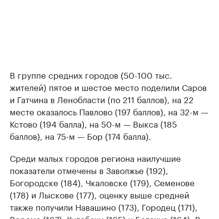
В группе средних городов (50-100 тыс.
жителей) пятое и шестое место поделили Саров
и Гатчина в Ленобласти (по 211 баллов), на 22
месте оказалось Павлово (197 баллов), на 32-м —
Кстово (194 балла), на 50-м — Выкса (185
баллов), на 75-м — Бор (174 балла).
Среди малых городов региона наилучшие
показатели отмечены в Заволжье (192),
Богородске (184), Чкаловске (179), Семенове
(178) и Лыскове (177), оценку выше средней
также получили Навашино (173), Городец (171),
Ворсма (167), Кулебаки (165) и Балахна (164). В