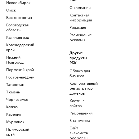
Новосибирск
О компании
Омск
Контактная
Башкортостан
информация
Вологодская
Редакция
область
Размещение
Калининград
рекламы
Краснодарский
край
Другие
Нижний
продукты
Новгород
РБК
Пермский край
Облако для
бизнеса
Ростов-на-Дону
Корпоративный
Татарстан
регистратор
Тюмень
доменов
Черноземье
Хостинг
сайтов
Кавказ
Рег.решения
Карелия
Знакомства
Мурманск
Сайт
Приморский
знакомств
край
podbor.ru