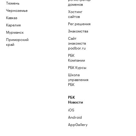
Тюмень
доменов
Черноземье
Хостинг
сайтов
Кавказ
Рег.решения
Карелия
Знакомства
Мурманск
Сайт
Приморский
знакомств
край
podbor.ru
РБК
Компании
РБК Курсы
Школа
управления
РБК
РБК
Новости
iOS
Android
AppGallery