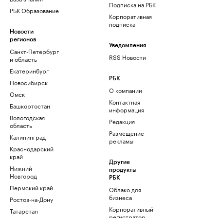
Подписка на РБК
РБК Образование
Корпоративная
подписка
Новости
регионов
Уведомления
Санкт-Петербург
RSS Новости
и область
Екатеринбург
РБК
Новосибирск
О компании
Омск
Контактная
Башкортостан
информация
Вологодская
Редакция
область
Размещение
Калининград
рекламы
Краснодарский
край
Другие
Нижний
продукты
Новгород
РБК
Пермский край
Облако для
бизнеса
Ростов-на-Дону
Корпоративный
Татарстан
регистратор