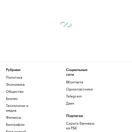
Рубрики
Социальные
сети
Политика
ВКонтакте
Экономика
Одноклассники
Общество
Telegram
Бизнес
Дзен
Технологии и
медиа
Финансы
Подписки
Скрыть баннеры
Биографии
на РБК
База знаний