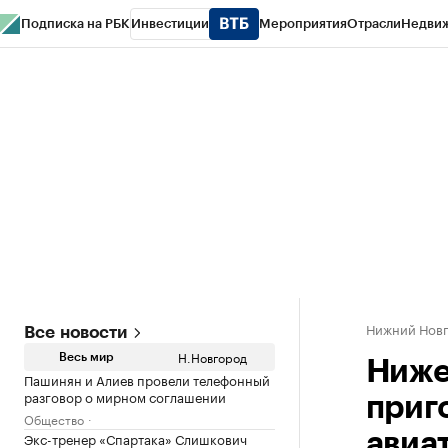
Подписка на РБК
Инвестиции
Мероприятия
Отрасли
Недви
РБК Курсы
РБК Life
Тренды
Визионеры
Национальные проекты
Горо
Газета
Спецпроекты СПб
Конференции СПб
Спецпроекты
Проверк
Нижний Нов
Все новости
Н.Новгород
Весь мир
Ниже
Пашинян и Алиев провели телефонный
разговор о мирном соглашении
приг
Общество
Экс-тренер «Спартака» Слишкович
авиа