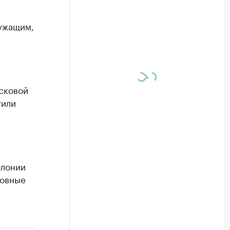
ужащим,
и
сковой
тили
олонии
ловные