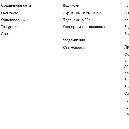
Социальные сети
Подписки
РБ
ВКонтакте
Скрыть баннеры на РБК
О 
Одноклассники
Подписка на РБК
Ко
Telegram
Корпоративная подписка
Ре
Дзен
Ра
Уведомления
RSS Новости
Др
Об
Ко
до
Хо
Ре
Зн
Са
РБ
РБ
Шк