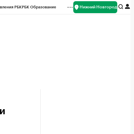
Нижний Новгород
вления РБК
РБК Образование
редитные рейтинги
Франшизы
нсы
Рынок наличной валюты
и