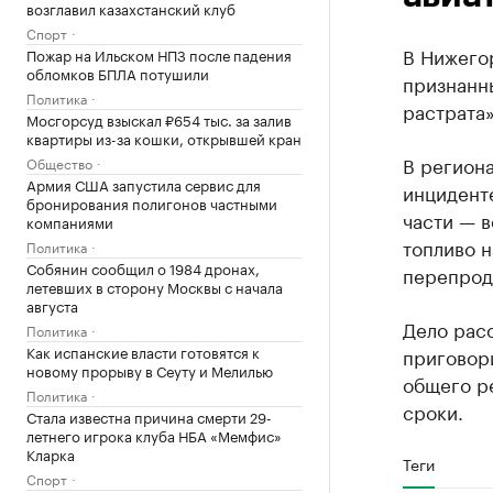
возглавил казахстанский клуб
Спорт
В Нижего
Пожар на Ильском НПЗ после падения
обломков БПЛА потушили
признанны
Политика
растрата»
Мосгорсуд взыскал ₽654 тыс. за залив
квартиры из-за кошки, открывшей кран
В региона
Общество
Армия США запустила сервис для
инциденте
бронирования полигонов частными
части — в
компаниями
топливо н
Политика
Собянин сообщил о 1984 дронах,
перепрод
летевших в сторону Москвы с начала
августа
Дело рас
Политика
Как испанские власти готовятся к
приговор
новому прорыву в Сеуту и Мелилью
общего р
Политика
сроки.
Стала известна причина смерти 29-
летнего игрока клуба НБА «Мемфис»
Кларка
Теги
Спорт