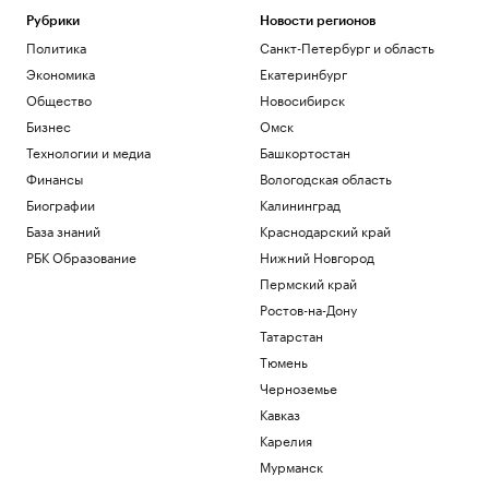
Общество
Рубрики
Новости регионов
NASA продлило работу «Вояджера-2»
Политика
Санкт-Петербург и область
еще на один год
Экономика
Екатеринбург
Общество
Axios рассказал, как Трамп оказался в
Общество
Новосибирск
ловушке из-за войны и памятников
Бизнес
Омск
Политика
Технологии и медиа
Башкортостан
✍🏻 Насколько ваш авторитет зависит от
Финансы
Вологодская область
атрибутов престижа? Проверьте себя
Биографии
Калининград
FT узнала об «убежище от
База знаний
Краснодарский край
апокалипсиса» в Аргентине для IT-
РБК Образование
Нижний Новгород
миллиардеров
Пермский край
Общество
Ростов-на-Дону
Загрузить еще
Татарстан
Тюмень
Черноземье
Кавказ
Карелия
Мурманск