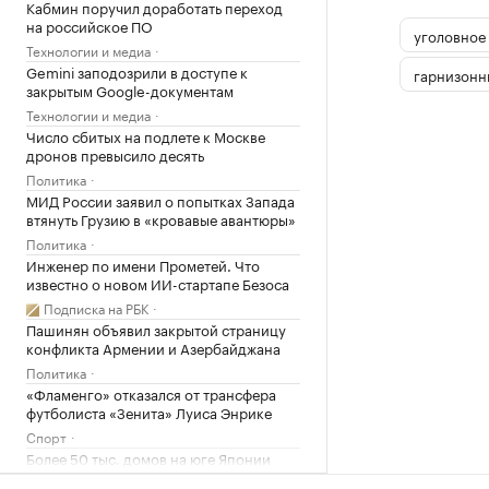
Кабмин поручил доработать переход
на российское ПО
уголовное
Технологии и медиа
Gemini заподозрили в доступе к
гарнизонн
закрытым Google-документам
Технологии и медиа
Число сбитых на подлете к Москве
дронов превысило десять
Политика
МИД России заявил о попытках Запада
втянуть Грузию в «кровавые авантюры»
Политика
Инженер по имени Прометей. Что
известно о новом ИИ-стартапе Безоса
Подписка на РБК
Пашинян объявил закрытой страницу
конфликта Армении и Азербайджана
Политика
«Фламенго» отказался от трансфера
футболиста «Зенита» Луиса Энрике
Спорт
Более 50 тыс. домов на юге Японии
остались без света из-за тайфуна