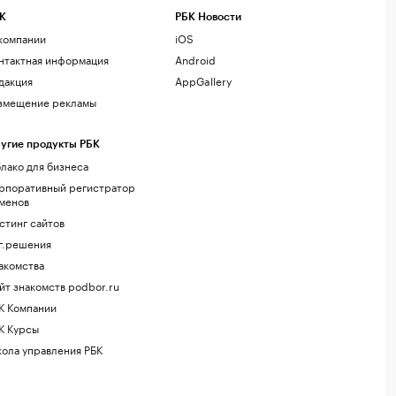
К
РБК Новости
компании
iOS
нтактная информация
Android
дакция
AppGallery
змещение рекламы
угие продукты РБК
лако для бизнеса
рпоративный регистратор
менов
стинг сайтов
г.решения
акомства
йт знакомств podbor.ru
К Компании
К Курсы
ола управления РБК