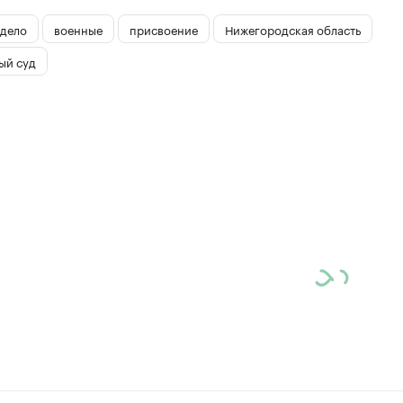
 дело
военные
присвоение
Нижегородская область
ый суд