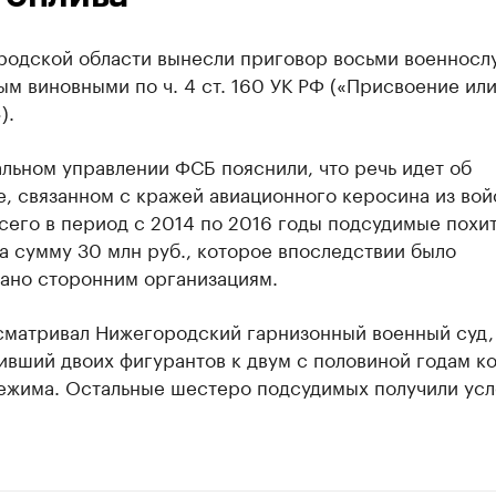
родской области вынесли приговор восьми военносл
м виновными по ч. 4 ст. 160 УК РФ («Присвоение ил
).
льном управлении ФСБ пояснили, что речь идет об
, связанном с кражей авиационного керосина из вой
сего в период с 2014 по 2016 годы подсудимые похи
а сумму 30 млн руб., которое впоследствии было
ано сторонним организациям.
сматривал Нижегородский гарнизонный военный суд,
ивший двоих фигурантов к двум с половиной годам к
ежима. Остальные шестеро подсудимых получили ус