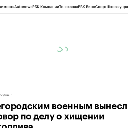
жимость
Autonews
РБК Компании
Телеканал
РБК Вино
Спорт
Школа упра
д
Стиль
Крипто
РБК Бизнес-среда
Дискуссионный клуб
Исследования
К
а контрагентов
Политика
Экономика
Бизнес
Технологии и медиа
Фина
город
городским военным вынесл
овор по делу о хищении
топлива