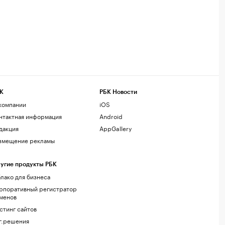
К
РБК Новости
компании
iOS
нтактная информация
Android
дакция
AppGallery
змещение рекламы
угие продукты РБК
лако для бизнеса
рпоративный регистратор
менов
стинг сайтов
г.решения