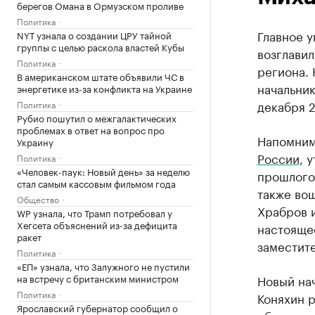
берегов Омана в Ормузском проливе
Политика
Главное 
NYT узнала о создании ЦРУ тайной
группы с целью раскола властей Кубы
возглавил
Политика
региона.
В американском штате объявили ЧС в
начальни
энергетике из-за конфликта на Украине
декабря 2
Политика
Рубио пошутил о межгалактических
проблемах в ответ на вопрос про
Напомним
Украину
России
, 
Политика
«Человек-паук: Новый день» за неделю
прошлого 
стал самым кассовым фильмом года
также во
Общество
Храбров 
WP узнала, что Трамп потребовал у
Хегсета объяснений из-за дефицита
настояще
ракет
заместит
Политика
«ЕП» узнала, что Залужного не пустили
на встречу с британским министром
Новый на
Политика
Коняхин р
Ярославский губернатор сообщил о