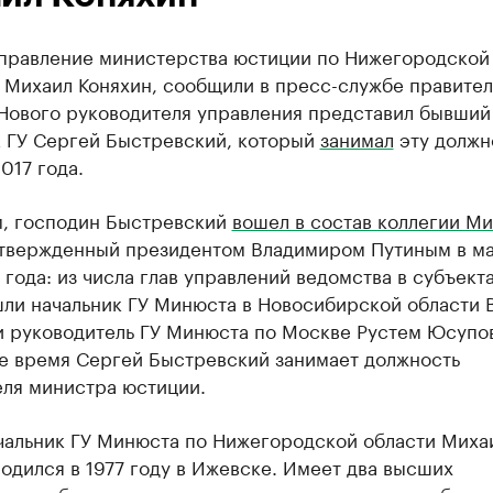
управление министерства юстиции по Нижегородской
 Михаил Коняхин, сообщили в пресс-службе правител
 Нового руководителя управления представил бывший
к ГУ Сергей Быстревский, который
занимал
эту должн
017 года.
, господин Быстревский
вошел в состав коллегии М
утвержденный президентом Владимиром Путиным в м
года: из числа глав управлений ведомства в субъекта
шли начальник ГУ Минюста в Новосибирской области 
и руководитель ГУ Минюста по Москве Рустем Юсупов
е время Сергей Быстревский занимает должность
еля министра юстиции.
чальник ГУ Минюста по Нижегородской области Миха
одился в 1977 году в Ижевске. Имеет два высших