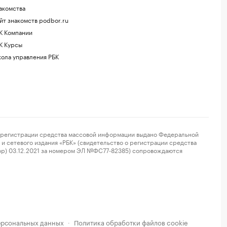
акомства
йт знакомств podbor.ru
К Компании
К Курсы
ола управления РБК
регистрации средства массовой информации выдано Федеральной
и сетевого издания «РБК» (свидетельство о регистрации средства
ор) 03.12.2021 за номером ЭЛ №ФС77-82385) сопровождаются
ерсональных данных
Политика обработки файлов cookie
·