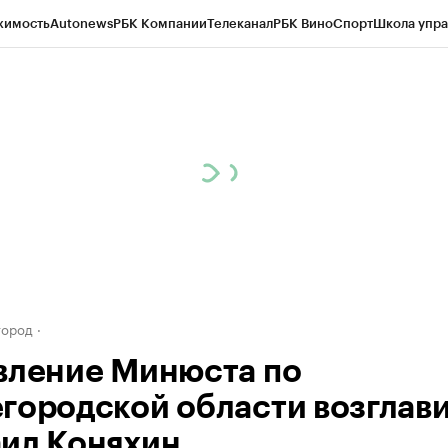
жимость
Autonews
РБК Компании
Телеканал
РБК Вино
Спорт
Школа упра
д
Стиль
Крипто
РБК Бизнес-среда
Дискуссионный клуб
Исследования
К
а контрагентов
Политика
Экономика
Бизнес
Технологии и медиа
Фина
город
вление Минюста по
городской области возглав
ил Коняхин