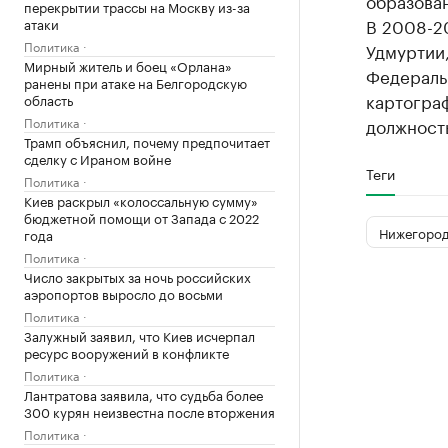
образован
перекрытии трассы на Москву из-за
В 2008-20
атаки
Политика
Удмуртии
Мирный житель и боец «Орлана»
Федераль
ранены при атаке на Белгородскую
картограф
область
Политика
должность
Трамп объяснил, почему предпочитает
сделку с Ираном войне
Теги
Политика
Киев раскрыл «колоссальную сумму»
бюджетной помощи от Запада с 2022
Нижегород
года
Политика
Число закрытых за ночь российских
аэропортов выросло до восьми
Политика
Залужный заявил, что Киев исчерпал
ресурс вооружений в конфликте
Политика
Лантратова заявила, что судьба более
300 курян неизвестна после вторжения
Политика