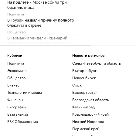
На подлете к Москве сбили три
беспилотника
Политика
В Грузии назвали причину полного
блэкаута в стране
Общество
В Германии увидели «сценарий
теракта» в инциденте с дроном в
аэропорту
Политика
Рубрики
Новости регионов
Украина признала угрозой
Политика
Санкт-Петербург и область
нацбезопасности актрису из сериала
Экономика
Екатеринбург
«СашаТаня»
Общество
Новосибирск
Политика
Reuters раскрыл одну из крупнейших
Бизнес
Омск
уступок Ирану в конфликте с США
Технологии и медиа
Башкортостан
Политика
Финансы
Вологодская область
Биографии
Калининград
Загрузить еще
База знаний
Краснодарский край
РБК Образование
Нижний Новгород
Пермский край
Ростов-на-Дону