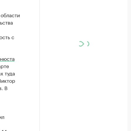
 области
ьства
ость с
инюста
арте
х туда
Виктор
. В
ил