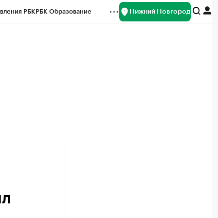
Нижний Новгород
вления РБК
РБК Образование
редитные рейтинги
Франшизы
нсы
Рынок наличной валюты
ил