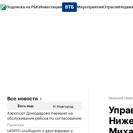
Подписка на РБК
Инвестиции
Мероприятия
Отрасли
Недви
РБК Курсы
РБК Life
Тренды
Визионеры
Национальные проекты
Горо
Газета
Спецпроекты СПб
Конференции СПб
Спецпроекты
Проверк
Нижний Нов
Все новости
Н.Новгород
Весь мир
Упра
Аэропорт Домодедово перешел на
обслуживание рейсов по согласованию
Ниже
Политика
UKMTO сообщило о двух взрывах у
Миха