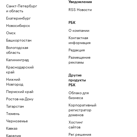
Уведомления
Санкт-Петербург
RSS Новости
и область
Екатеринбург
РБК
Новосибирск
О компании
Омск
Контактная
Башкортостан
информация
Вологодская
Редакция
область
Размещение
Калининград
рекламы
Краснодарский
край
Другие
Нижний
продукты
Новгород
РБК
Пермский край
Облако для
бизнеса
Ростов-на-Дону
Корпоративный
Татарстан
регистратор
Тюмень
доменов
Черноземье
Хостинг
сайтов
Кавказ
Рег.решения
Карелия