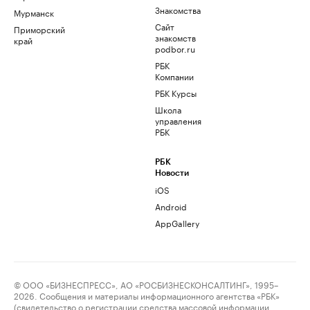
Знакомства
Мурманск
Сайт
Приморский
знакомств
край
podbor.ru
РБК
Компании
РБК Курсы
Школа
управления
РБК
РБК
Новости
iOS
Android
AppGallery
© ООО «БИЗНЕСПРЕСС», АО «РОСБИЗНЕСКОНСАЛТИНГ», 1995–
2026. Сообщения и материалы информационного агентства «РБК»
(свидетельство о регистрации средства массовой информации