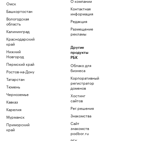
О компании
Омск
Контактная
Башкортостан
информация
Вологодская
Редакция
область
Размещение
Калининград
рекламы
Краснодарский
край
Другие
Нижний
продукты
Новгород
РБК
Пермский край
Облако для
бизнеса
Ростов-на-Дону
Корпоративный
Татарстан
регистратор
Тюмень
доменов
Черноземье
Хостинг
сайтов
Кавказ
Рег.решения
Карелия
Знакомства
Мурманск
Сайт
Приморский
знакомств
край
podbor.ru
РБК