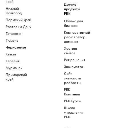
край
Другие
Нижний
продукты
Новгород
РБК
Пермский край
Облако для
бизнеса
Ростов-на-Дону
Корпоративный
Татарстан
регистратор
Тюмень
доменов
Черноземье
Хостинг
сайтов
Кавказ
Рег.решения
Карелия
Знакомства
Мурманск
Сайт
Приморский
знакомств
край
podbor.ru
РБК
Компании
РБК Курсы
Школа
управления
РБК