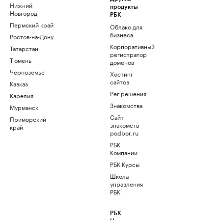
Нижний
продукты
Новгород
РБК
Пермский край
Облако для
бизнеса
Ростов-на-Дону
Корпоративный
Татарстан
регистратор
Тюмень
доменов
Черноземье
Хостинг
сайтов
Кавказ
Рег.решения
Карелия
Знакомства
Мурманск
Сайт
Приморский
знакомств
край
podbor.ru
РБК
Компании
РБК Курсы
Школа
управления
РБК
РБК