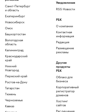
Уведомления
Санкт-Петербург
RSS Новости
и область
Екатеринбург
РБК
Новосибирск
О компании
Омск
Контактная
Башкортостан
информация
Вологодская
Редакция
область
Размещение
Калининград
рекламы
Краснодарский
край
Другие
Нижний
продукты
Новгород
РБК
Пермский край
Облако для
бизнеса
Ростов-на-Дону
Корпоративный
Татарстан
регистратор
Тюмень
доменов
Черноземье
Хостинг
сайтов
Кавказ
Рег.решения
Карелия