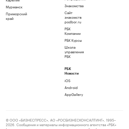
Знакомства
Мурманск
Сайт
Приморский
знакомств
край
podbor.ru
РБК
Компании
РБК Курсы
Школа
управления
РБК
РБК
Новости
iOS
Android
AppGallery
© ООО «БИЗНЕСПРЕСС», АО «РОСБИЗНЕСКОНСАЛТИНГ», 1995–
2026. Сообщения и материалы информационного агентства «РБК»
(свидетельство о регистрации средства массовой информации