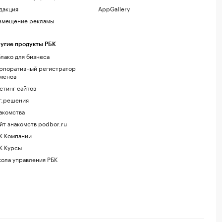
дакция
AppGallery
змещение рекламы
угие продукты РБК
лако для бизнеса
рпоративный регистратор
менов
стинг сайтов
г.решения
акомства
йт знакомств podbor.ru
К Компании
К Курсы
ола управления РБК