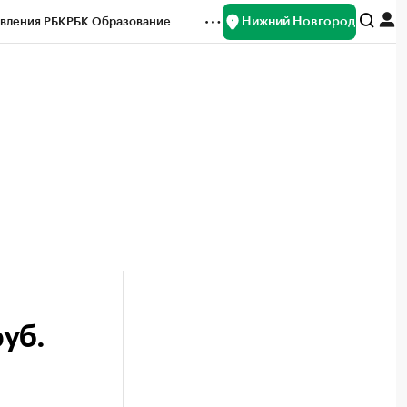
Нижний Новгород
вления РБК
РБК Образование
редитные рейтинги
Франшизы
нсы
Рынок наличной валюты
уб.