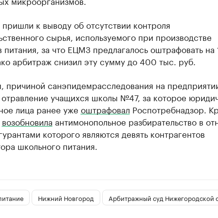
ых микроорганизмов.
 пришли к выводу об отсутствии контроля
ьственного сырья, используемого при производстве
 питания, за что ЕЦМЗ предлагалось оштрафовать на 
ако арбитраж снизил эту сумму до 400 тыс. руб.
, причиной санэпидемрасследования на предприятии
 отравление учащихся школы №47, за которое юриди
ное лица ранее уже
оштрафовал
Роспотребнадзор. К
С
возобновила
антимонопольное разбирательство в о
урантами которого являются девять контрагентов
ора школьного питания.
питание
Нижний Новгород
Арбитражный суд Нижегородской 