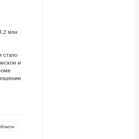
1,2 млн
 стало
ческое и
роме
тношении
области