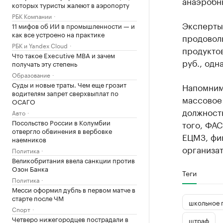
анаэробн
которых туристы жалеют в аэропорту
РБК Компании
Эксперты
11 мифов об ИИ в промышленности — и
как все устроено на практике
продовол
РБК и Yandex Cloud
продуктов
Что такое Executive MBA и зачем
руб., одн
получать эту степень
Образование
Суды и новые траты. Чем еще грозит
Напомним
водителям запрет сверхвыплат по
массовое
ОСАГО
должност
Авто
Посольство России в Колумбии
того, ФА
отвергло обвинения в вербовке
ЕЦМЗ, фиг
наемников
организат
Политика
Великобритания ввела санкции против
Озон Банка
Теги
Политика
Месси оформил дубль в первом матче в
старте после ЧМ
школьное 
Спорт
Четверо нижегородцев пострадали в
штраф