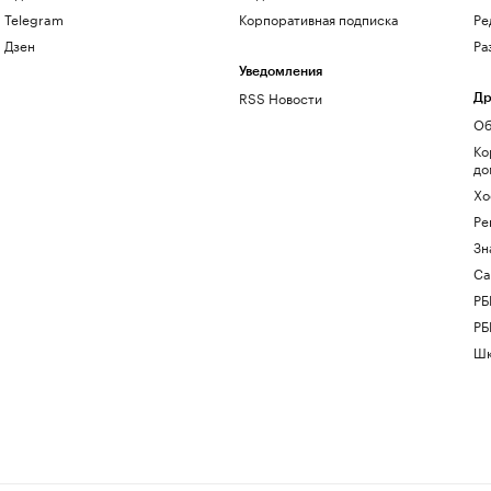
Telegram
Корпоративная подписка
Ре
Дзен
Ра
Уведомления
RSS Новости
Др
Об
Ко
до
Хо
Ре
Зн
Са
РБ
РБ
Шк