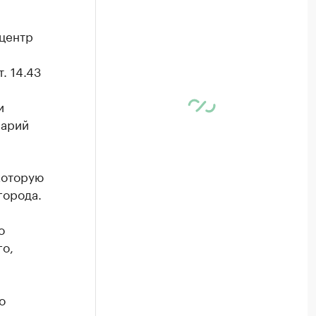
центр
. 14.43
и
Марий
которую
города.
о
го,
о