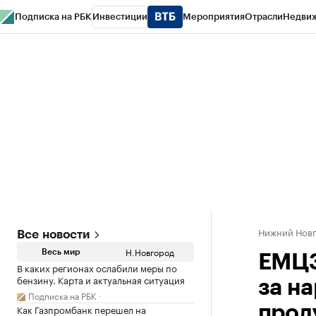
Подписка на РБК
Инвестиции
Мероприятия
Отрасли
Недви
РБК Курсы
РБК Life
Тренды
Визионеры
Национальные проекты
Горо
Газета
Спецпроекты СПб
Конференции СПб
Спецпроекты
Проверк
Нижний Нов
Все новости
Н.Новгород
Весь мир
ЕМЦЗ
В каких регионах ослабили меры по
бензину. Карта и актуальная ситуация
за н
Подписка на РБК
Как Газпромбанк перешел на
прод