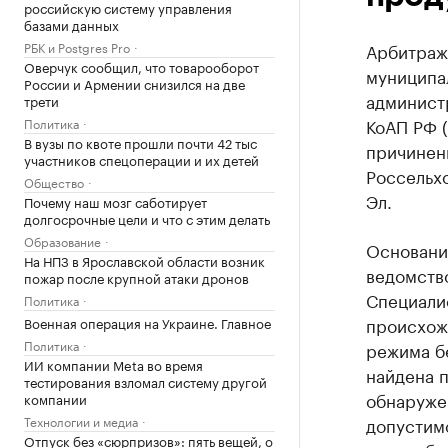
российскую систему управления
базами данных
РБК и Postgres Pro
Арбитраж
Оверчук сообщил, что товарооборот
муниципа
России и Армении снизился на две
администр
трети
КоАП РФ 
Политика
В вузы по квоте прошли почти 42 тыс
причинен
участников спецоперации и их детей
Россельх
Общество
Эл.
Почему наш мозг саботирует
долгосрочные цели и что с этим делать
Образование
Основани
На НПЗ в Ярославской области возник
ведомств
пожар после крупной атаки дронов
Специали
Политика
происхож
Военная операция на Украине. Главное
Политика
режима бе
ИИ компании Meta во время
найдена п
тестирования взломал систему другой
обнаруже
компании
Технологии и медиа
допустим
Отпуск без «сюрпризов»: пять вещей, о