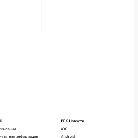
К
РБК Новости
компании
iOS
нтактная информация
Android