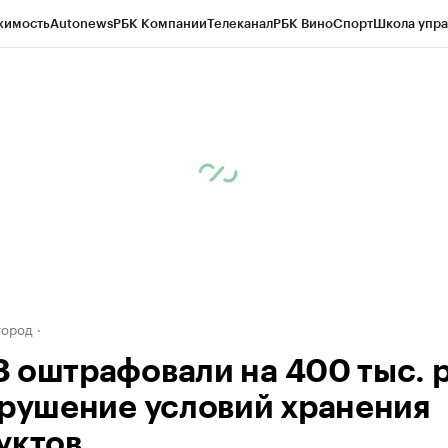
жимость
Autonews
РБК Компании
Телеканал
РБК Вино
Спорт
Школа упра
д
Стиль
Крипто
РБК Бизнес-среда
Дискуссионный клуб
Исследования
К
а контрагентов
Политика
Экономика
Бизнес
Технологии и медиа
Фина
город
 оштрафовали на 400 тыс. р
арушение условий хранения
уктов