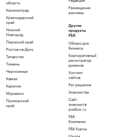
область
Размещение
Калининград
рекламы
Краснодарский
край
Другие
Нижний
продукты
Новгород
РБК
Пермский край
Облако для
бизнеса
Ростов-на-Дону
Корпоративный
Татарстан
регистратор
Тюмень
доменов
Черноземье
Хостинг
сайтов
Кавказ
Рег.решения
Карелия
Знакомства
Мурманск
Сайт
Приморский
знакомств
край
podbor.ru
РБК
Компании
РБК Курсы
Школа