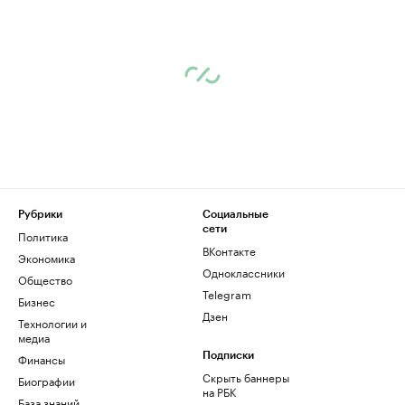
Рубрики
Социальные
сети
Политика
ВКонтакте
Экономика
Одноклассники
Общество
Telegram
Бизнес
Дзен
Технологии и
медиа
Финансы
Подписки
Скрыть баннеры
Биографии
на РБК
База знаний