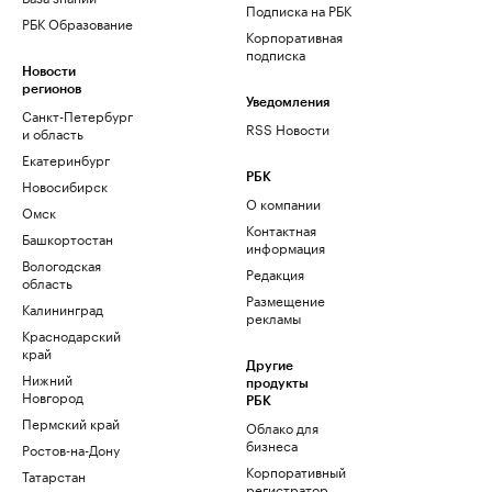
Подписка на РБК
РБК Образование
Корпоративная
подписка
Новости
регионов
Уведомления
Санкт-Петербург
RSS Новости
и область
Екатеринбург
РБК
Новосибирск
О компании
Омск
Контактная
Башкортостан
информация
Вологодская
Редакция
область
Размещение
Калининград
рекламы
Краснодарский
край
Другие
Нижний
продукты
Новгород
РБК
Пермский край
Облако для
бизнеса
Ростов-на-Дону
Корпоративный
Татарстан
регистратор