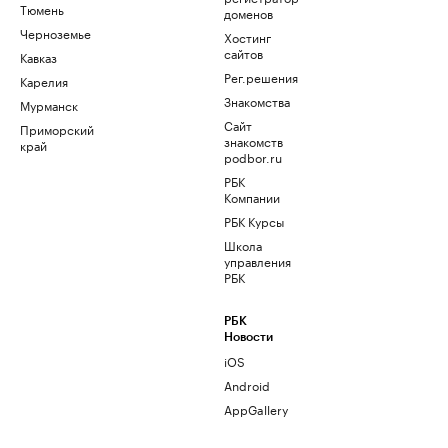
Тюмень
доменов
Черноземье
Хостинг
сайтов
Кавказ
Рег.решения
Карелия
Знакомства
Мурманск
Сайт
Приморский
знакомств
край
podbor.ru
РБК
Компании
РБК Курсы
Школа
управления
РБК
РБК
Новости
iOS
Android
AppGallery